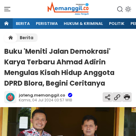
BERITA
PERISTIWA
HUKUM & KRIMINAL
POLITIK
PE
Berita
Buku 'Meniti Jalan Demokrasi'
Karya Terbaru Ahmad Adirin
Mengulas Kisah Hidup Anggota
DPRD Blora, Begini Ceritanya
jateng.memanggil.co
Kamis, 04 Jul 2024 03:57 WIB