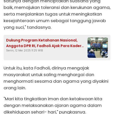
satunya dengan menciptakan suasana yang
baik, memajukan toleransi dan kerukunan agama,
serta menjalankan tugas untuk meningkatkan
kesejahteraan umum sebagai tanggung jawab
yang suci," tandasnya.
Dukung Program Ketahanan Nasional,
Anggota DPR RI, Fadholi Ajak Para Kader
Senin, 12 Mei 2025 11:25 WIB
Partai Kawal Demokrasi
Untuk itu, kata Fadholi, dirinya mengajak
masyarakat untuk saling menghargai dan
menghormati sesama dan agama yang diyakini
orang lain.
"Mari kita tingkatkan iman dan ketakwaan kita
dengan melaksanakan ajaran agama dalam
dikehidupan sehari- hari," pungkasnya.