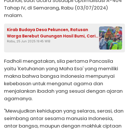
Fadholi, saat acara Sosdapil Optimalisasi A-404
Tahap IV, di Semarang, Rabu (03/07/2024)
malam.
Kirab Budaya Desa Pekuncen, Ratusan
Warga Berebut Gunungan Hasil Bumi, Cari
Rabu, 25 Jun 2025 19:45 WIB
Keberkahan
Fadholi mengatakan, sila pertama Pancasila
yaitu 'Ketuhanan yang Maha Esa' yang memiliki
makna bahwa bangsa Indonesia mempunyai
kebebasan untuk menganut agama dan
menjalankan ibadah yang sesuai dengan ajaran
agamanya.
"Mewujudkan kehidupan yang selaras, serasi, dan
seimbang antar sesama manusia Indonesia,
antar bangsa, maupun dengan makhluk ciptaan