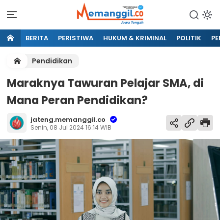
BERITA
PERISTIWA
HUKUM & KRIMINAL
POLITIK
PE
Pendidikan
Maraknya Tawuran Pelajar SMA, di
Mana Peran Pendidikan?
jateng.memanggil.co
Senin, 08 Jul 2024 16:14 WIB