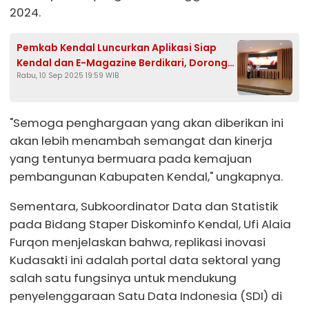
2024.
Pemkab Kendal Luncurkan Aplikasi Siap
Kendal dan E-Magazine Berdikari, Dorong
Rabu, 10 Sep 2025 19:59 WIB
Layanan Informasi Publik Lebih Transparan
"Semoga penghargaan yang akan diberikan ini
akan lebih menambah semangat dan kinerja
yang tentunya bermuara pada kemajuan
pembangunan Kabupaten Kendal," ungkapnya.
Sementara, Subkoordinator Data dan Statistik
pada Bidang Staper Diskominfo Kendal, Ufi Alaia
Furqon menjelaskan bahwa, replikasi inovasi
Kudasakti ini adalah portal data sektoral yang
salah satu fungsinya untuk mendukung
penyelenggaraan Satu Data Indonesia (SDI) di