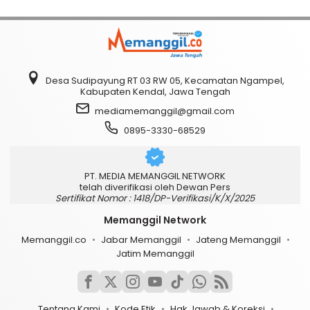
Desa Sudipayung RT 03 RW 05, Kecamatan Ngampel,
Kabupaten Kendal, Jawa Tengah
mediamemanggil@gmail.com
0895-3330-68529
PT. MEDIA MEMANGGIL NETWORK
telah diverifikasi oleh Dewan Pers
Sertifikat Nomor : 1418/DP-Verifikasi/K/X/2025
Memanggil Network
Memanggil.co
Jabar Memanggil
Jateng Memanggil
Jatim Memanggil
Tentang Kami
Kode Etik
Hak Jawab & Koreksi