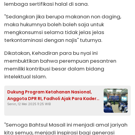
lembaga sertifikasi halal di sana.
"Sedangkan jika berupa makanan non daging,
maka hukumnya boleh boleh saja untuk
mengkonsumsi selama tidak jelas jelas
terkontaminasi dengan najis" tuturnya.
Dikatakan, Kehadiran para bu nyai ini
membuktikan bahwa perempuan pesantren
memiliki kontribusi besar dalam bidang
intelektual Islam.
Dukung Program Ketahanan Nasional,
Anggota DPR RI, Fadholi Ajak Para Kader
Senin, 12 Mei 2025 11:25 WIB
Partai Kawal Demokrasi
"Semoga Bahtsul Masail ini menjadi amal jariyah
kita semua, menjadi inspirasi bagi generasi