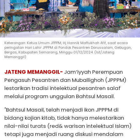
Keterangan: Ketua Umum JPPPM, Hj Hannik Maftukhah Afif, saat acara
peringatan Hari Lahir JPPPM di Pondok Pesantren Darussalam, Gebugan,
Bergas, Kabupaten Semarang, Minggu 01/12/2024. (Ist/Jateng
Memanggil)
JATENG MEMANGGIL-
Jam’iyyah Perempuan
Pengasuh Pesantren dan Muballighoh (JPPPM)
lestarikan tradisi intelektual pesantren salaf
melalui program unggulan Bahtsul Masail.
"Bahtsul Masail, telah menjadi ikon JPPPM di
bidang kajian kitab, tidak hanya melestarikan
nilai-nilai turats (red& warisan intelektual Islam)
tetapi juga menjadi ruang diskusi mendalam