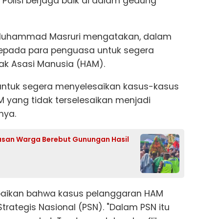
. Polisi berjaga baik di dalam gedung
, Muhammad Masruri mengatakan, dalam
kepada para penguasa untuk segera
k Asasi Manusia (HAM).
untuk segera menyelesaikan kasus-kasus
 yang tidak terselesaikan menjadi
nya.
usan Warga Berebut Gunungan Hasil
mpaikan bahwa kasus pelanggaran HAM
trategis Nasional (PSN). "Dalam PSN itu