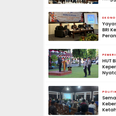
EKONOM
Yaya
BRI K
Peran
PEMER
HUT B
Keper
Nyat
POLITI
Seman
Kebe
Keta