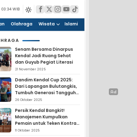
 03:34 WIB
an
Olahraga
Wisata
Islami
AHRAGA
Senam Bersama Dinarpus
Kendal Jadi Ruang Sehat
dan Guyub Pegiat Literasi
21 November 2025
Dandim Kendal Cup 2025:
Dari Lapangan Bulutangkis,
Tumbuh Generasi Tangguh
dan Nasionalis
26 Oktober 2025
Persik Kendal Bangkit!
Manajemen Kumpulkan
Pemain untuk Teken Kontrak
Jelang Liga 4
11 Oktober 2025