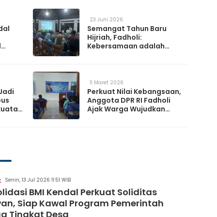
23 Juni 2026
dal
Semangat Tahun Baru
Hijriah, Fadholi:
l
Kebersamaan adalah
h
Kunci Memperkuat
a
Ketahanan Nasional
11 Maret 2026
Jadi
Perkuat Nilai Kebangsaan,
Gus
Anggota DPR RI Fadholi
kuatan
Ajak Warga Wujudkan
Desa Damai dan
Sejahtera
Senin, 13 Jul 2026 11:51 WIB
K
lidasi BMI Kendal Perkuat Soliditas
an, Siap Kawal Program Pemerintah
a Tingkat Desa