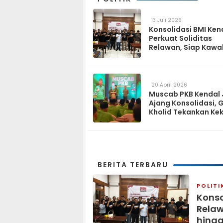
13 Juli 2026
Konsolidasi BMI Ken
Perkuat Soliditas
Relawan, Siap Kawa
Program Pemerinta
hingga Tingkat Des
20 April 2026
Muscab PKB Kendal 
Ajang Konsolidasi, 
Kholid Tekankan Ke
Tiga Matra
BERITA TERBARU
POLITI
Konso
Relaw
hingg