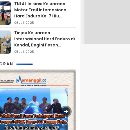
TNI AL Inisiasi Kejuaraan
Motor Trail Internasional
Hard Enduro Ke-7 Hiu
Selatan
06 Juli 2025
Tinjau Kejuaraan
Internasional Hard Enduro di
Kendal, Begini Pesan
Laksamana Pertama TNI AL
05 Juli 2025
Arya Delano
KORAN