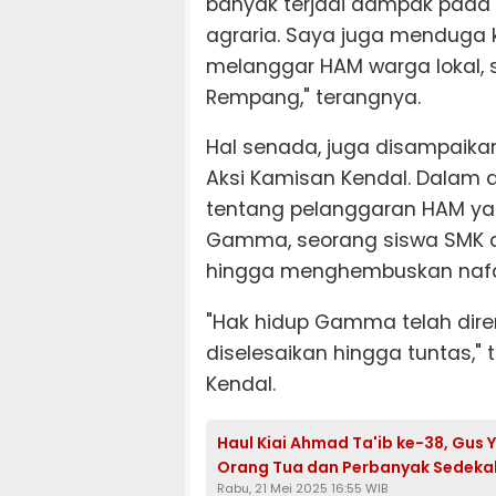
banyak terjadi dampak pada 
agraria. Saya juga menduga ko
melanggar HAM warga lokal, 
Rempang," terangnya.
Hal senada, juga disampaika
Aksi Kamisan Kendal. Dalam 
tentang pelanggaran HAM ya
Gamma, seorang siswa SMK d
hingga menghembuskan nafas
"Hak hidup Gamma telah direng
diselesaikan hingga tuntas,"
Kendal.
Haul Kiai Ahmad Ta'ib ke-38, Gus 
Orang Tua dan Perbanyak Sedeka
Rabu, 21 Mei 2025 16:55 WIB