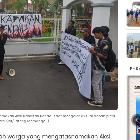
E-
makan Aksi Kamisan Kendal saat mengelar aksi di depan pintu
re. (Ist/Jateng Memanggil)
lah warga yang mengatasnamakan Aksi