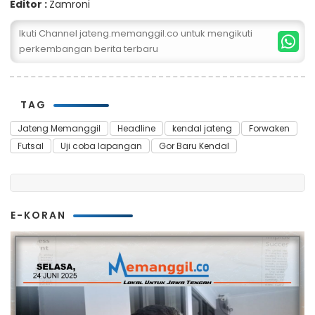
Editor :
Zamroni
Ikuti Channel jateng.memanggil.co untuk mengikuti
perkembangan berita terbaru
TAG
Jateng Memanggil
Headline
kendal jateng
Forwaken
Futsal
Uji coba lapangan
Gor Baru Kendal
E-KORAN