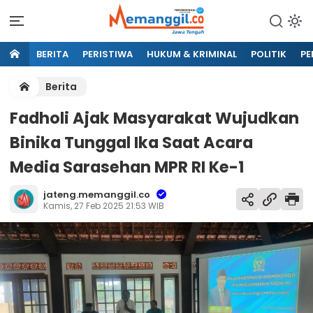
BERITA
PERISTIWA
HUKUM & KRIMINAL
POLITIK
PE
Berita
Fadholi Ajak Masyarakat Wujudkan
Binika Tunggal Ika Saat Acara
Media Sarasehan MPR RI Ke-1
jateng.memanggil.co
Kamis, 27 Feb 2025 21:53 WIB