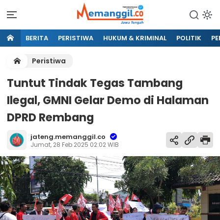
BERITA
PERISTIWA
HUKUM & KRIMINAL
POLITIK
PE
Peristiwa
Tuntut Tindak Tegas Tambang
Ilegal, GMNI Gelar Demo di Halaman
DPRD Rembang
jateng.memanggil.co
Jumat, 28 Feb 2025 02:02 WIB