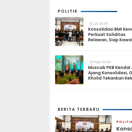
POLITIK
13 Juli 2026
Konsolidasi BMI Ken
Perkuat Soliditas
Relawan, Siap Kawa
Program Pemerinta
hingga Tingkat Des
20 April 2026
Muscab PKB Kendal 
Ajang Konsolidasi, 
Kholid Tekankan Ke
Tiga Matra
BERITA TERBARU
POLITI
Konso