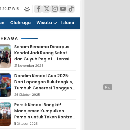
 20:17 WIB
an
Olahraga
Wisata
Islami
AHRAGA
Senam Bersama Dinarpus
Kendal Jadi Ruang Sehat
dan Guyub Pegiat Literasi
21 November 2025
Dandim Kendal Cup 2025:
Dari Lapangan Bulutangkis,
Tumbuh Generasi Tangguh
dan Nasionalis
26 Oktober 2025
Persik Kendal Bangkit!
Manajemen Kumpulkan
Pemain untuk Teken Kontrak
Jelang Liga 4
11 Oktober 2025