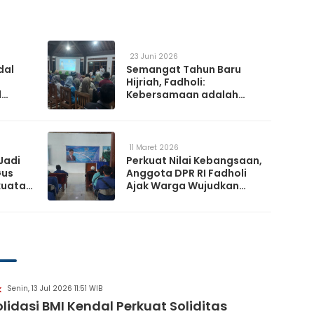
23 Juni 2026
dal
Semangat Tahun Baru
Hijriah, Fadholi:
l
Kebersamaan adalah
h
Kunci Memperkuat
a
Ketahanan Nasional
11 Maret 2026
Jadi
Perkuat Nilai Kebangsaan,
Gus
Anggota DPR RI Fadholi
kuatan
Ajak Warga Wujudkan
Desa Damai dan
Sejahtera
Senin, 13 Jul 2026 11:51 WIB
K
lidasi BMI Kendal Perkuat Soliditas