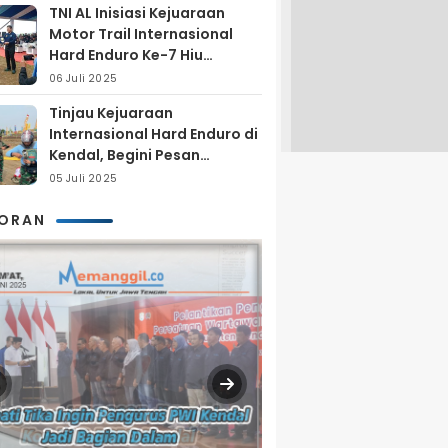
TNI AL Inisiasi Kejuaraan
Motor Trail Internasional
Hard Enduro Ke-7 Hiu
Selatan
06 Juli 2025
Tinjau Kejuaraan
Internasional Hard Enduro di
Kendal, Begini Pesan
Laksamana Pertama TNI AL
05 Juli 2025
Arya Delano
KORAN