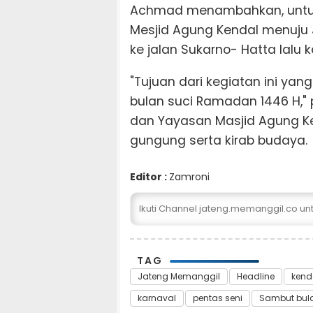
Achmad menambahkan, untuk 
Mesjid Agung Kendal menuju J
ke jalan Sukarno- Hatta lalu 
"Tujuan dari kegiatan ini ya
bulan suci Ramadan 1446 H,
dan Yayasan Masjid Agung Ke
gungung serta kirab budaya.
Editor :
Zamroni
Ikuti Channel jateng.memanggil.co u
TAG
Jateng Memanggil
Headline
kend
karnaval
pentas seni
Sambut bula