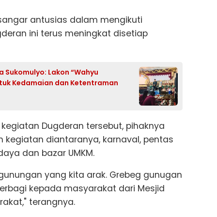
 sangar antusias dalam mengikuti
deran ini terus meningkat disetiap
sa Sukomulyo: Lakon “Wahyu
ntuk Kedamaian dan Ketentraman
kegiatan Dugderan tersebut, pihaknya
 kegiatan diantaranya, karnaval, pentas
udaya dan bazar UMKM.
gunungan yang kita arak. Grebeg gunugan
a berbagi kepada masyarakat dari Mesjid
kat," terangnya.