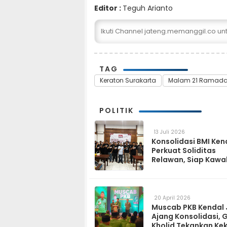
Editor :
Teguh Arianto
Ikuti Channel jateng.memanggil.co u
TAG
Keraton Surakarta
Malam 21 Ramad
POLITIK
13 Juli 2026
Konsolidasi BMI Ken
Perkuat Soliditas
Relawan, Siap Kawa
Program Pemerinta
hingga Tingkat Des
20 April 2026
Muscab PKB Kendal 
Ajang Konsolidasi, 
Kholid Tekankan Ke