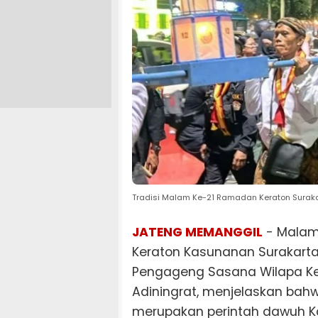
Tradisi Malam Ke-21 Ramadan Keraton Surak
JATENG MEMANGGIL
- Malam
Keraton Kasunanan Surakarta
Pengageng Sasana Wilapa Ker
Adiningrat, menjelaskan bahw
merupakan perintah dawuh Ka