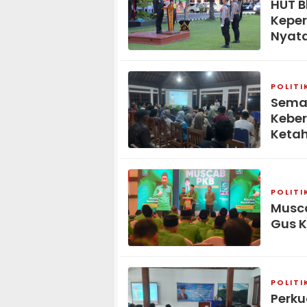
HUT B
Keper
Nyat
POLITI
Seman
Kebe
Keta
POLITI
Musca
Gus K
POLITI
Perku