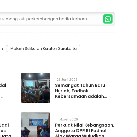
ntuk mengikuti perkembangan berita terbaru
an
Malam Selikuran Keraton Surakarta
23 Juni 2026
dal
Semangat Tahun Baru
Hijriah, Fadholi:
l
Kebersamaan adalah
h
Kunci Memperkuat
a
Ketahanan Nasional
11 Maret 2026
Jadi
Perkuat Nilai Kebangsaan,
Gus
Anggota DPR RI Fadholi
kuatan
Ajak Warga Wujudkan