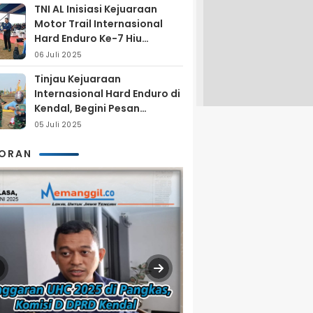
TNI AL Inisiasi Kejuaraan
Motor Trail Internasional
Hard Enduro Ke-7 Hiu
Selatan
06 Juli 2025
Tinjau Kejuaraan
Internasional Hard Enduro di
Kendal, Begini Pesan
Laksamana Pertama TNI AL
05 Juli 2025
Arya Delano
KORAN