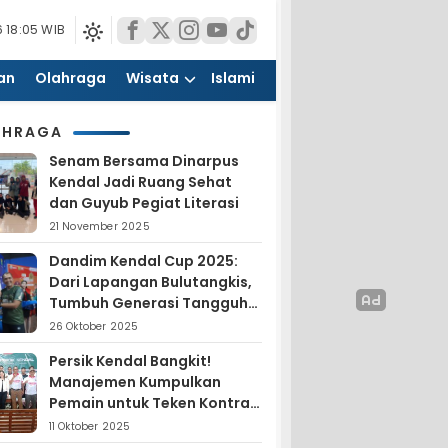
 18:05 WIB
an
Olahraga
Wisata
Islami
AHRAGA
Senam Bersama Dinarpus
Kendal Jadi Ruang Sehat
dan Guyub Pegiat Literasi
21 November 2025
Dandim Kendal Cup 2025:
Dari Lapangan Bulutangkis,
Tumbuh Generasi Tangguh
dan Nasionalis
26 Oktober 2025
Persik Kendal Bangkit!
Manajemen Kumpulkan
Pemain untuk Teken Kontrak
Jelang Liga 4
11 Oktober 2025