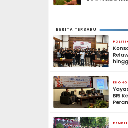
Tiga Matra
BERITA TERBARU
POLITI
Konso
Relaw
hingg
EKONOM
Yaya
BRI K
Peran
PEMER