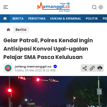
BERITA
PERISTIWA
HUKUM & KRIMINAL
POLITIK
PE
Berita
Gelar Patroli, Polres Kendal Ingin
Antisipasi Konvoi Ugal-ugalan
Pelajar SMA Pasca Kelulusan
jateng.memanggil.co
Sabtu, 06 Mei 2023 16:22 WIB