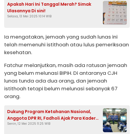
Apakah Hari Ini Tanggal Merah? Simak
Ulasannya Di sini!
Selasa, 13 Mei 2025 10:14 WIB
Ia mengatakan, jemaah yang sudah lunas ini
telah memenuhi istithoah atau lulus pemeriksaan
kesehatan.
Fatchur melanjutkan, masih ada ratusan jemaah
yang belum melunasi BIPIH. Di antaranya CJH
lunas tunda ada dua orang, dan jemaah
istithoah tetapi belum melunasi sebanyak 67
orang.
Dukung Program Ketahanan Nasional,
Anggota DPR RI, Fadholi Ajak Para Kader
Senin, 12 Mei 2025 11:25 WIB
Partai Kawal Demokrasi