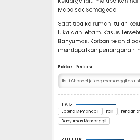
Keluarga lalu melaporkan hal
Mapolsek Somagede.
Saat tiba ke rumah itulah ke
luka dan lebam. Kasus tersebu
Banyumas. Korban telah dib
mendapatkan penanganan m
Editor :
Redaksi
Ikuti Channel jateng.memanggil.co u
TAG
Jateng Memanggil
Polri
Pengani
Banyumas Memanggil
POLITIK