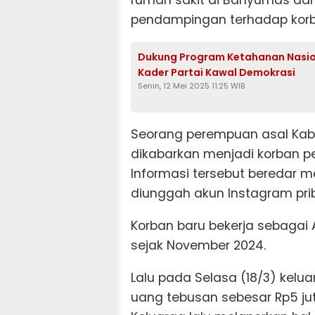
rumah sakit di Banyumas dan
pendampingan terhadap korb
Dukung Program Ketahanan Nasiona
Kader Partai Kawal Demokrasi
Senin, 12 Mei 2025 11:25 WIB
Seorang perempuan asal Kabu
dikabarkan menjadi korban p
Informasi tersebut beredar me
diunggah akun Instagram prib
Korban baru bekerja sebagai 
sejak November 2024.
Lalu pada Selasa (18/3) kel
uang tebusan sebesar Rp5 jut