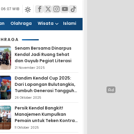
 06:07 WIB
an
Olahraga
Wisata
Islami
AHRAGA
Senam Bersama Dinarpus
Kendal Jadi Ruang Sehat
dan Guyub Pegiat Literasi
21 November 2025
Dandim Kendal Cup 2025:
Dari Lapangan Bulutangkis,
Tumbuh Generasi Tangguh
dan Nasionalis
26 Oktober 2025
Persik Kendal Bangkit!
Manajemen Kumpulkan
Pemain untuk Teken Kontrak
Jelang Liga 4
11 Oktober 2025