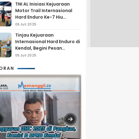
TNI AL Inisiasi Kejuaraan
Motor Trail Internasional
Hard Enduro Ke-7 Hiu
Selatan
06 Juli 2025
Tinjau Kejuaraan
Internasional Hard Enduro di
Kendal, Begini Pesan
Laksamana Pertama TNI AL
05 Juli 2025
Arya Delano
KORAN