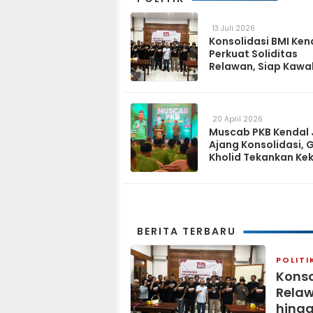
13 Juli 2026
Konsolidasi BMI Ken
Perkuat Soliditas
Relawan, Siap Kawa
Program Pemerinta
hingga Tingkat Des
20 April 2026
Muscab PKB Kendal 
Ajang Konsolidasi, 
Kholid Tekankan Ke
Tiga Matra
BERITA TERBARU
POLITI
Konso
Relaw
hingg