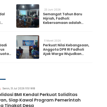
23 Juni 2026
dal
Semangat Tahun Baru
Hijriah, Fadholi:
l
Kebersamaan adalah
h
Kunci Memperkuat
a
Ketahanan Nasional
11 Maret 2026
Jadi
Perkuat Nilai Kebangsaan,
Gus
Anggota DPR RI Fadholi
kuatan
Ajak Warga Wujudkan
Desa Damai dan
Sejahtera
Senin, 13 Jul 2026 11:51 WIB
K
lidasi BMI Kendal Perkuat Soliditas
an, Siap Kawal Program Pemerintah
a Tingkat Desa