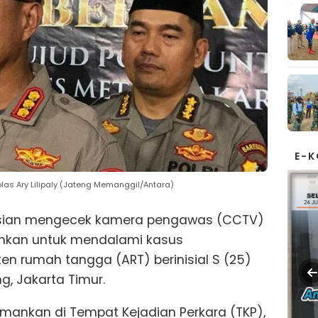
E-
olas Ary Lilipaly (Jateng Memanggil/Antara)
isian mengecek kamera pengawas (CCTV)
nkan untuk mendalami kasus
n rumah tangga (ART) berinisial S (25)
g, Jakarta Timur.
mankan di Tempat Kejadian Perkara (TKP),