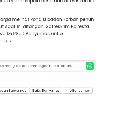
 itu kepada kepala desa dan diteruskan ke
luarga melihat kondisi badan korban penuh
t saat ini ditangani Satreskrim Polresta
awa ke RSUD Banyumas untuk
edis.
ntuk mengikuti perkembangan berita terbaru
ayaan Banyumas
Berita Banyumas
Info Banyumas