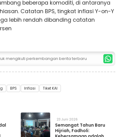
sumbang beberapa komoditi, di antaranya
asan. Catatan BPS, tingkat inflasi Y-on-Y
uga lebih rendah dibanding catatan
ersen
ntuk mengikuti perkembangan berita terbaru
ng
BPS
Inflasi
Tiket KAI
23 Juni 2026
dal
Semangat Tahun Baru
Hijriah, Fadholi:
l
Kebersamaan adalah