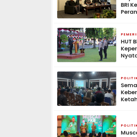
BRI K
Peran
PEMER
HUT B
Keper
Nyat
POLITI
Seman
Kebe
Keta
POLITI
Musca