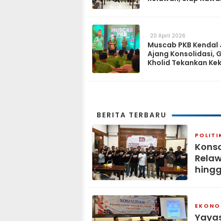
Program Pemerinta
hingga Tingkat Des
20 April 2026
Muscab PKB Kendal 
Ajang Konsolidasi, 
Kholid Tekankan Ke
Tiga Matra
BERITA TERBARU
POLITI
Konso
Relaw
hingg
EKONOM
Yaya