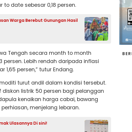
r to date sebesar 0,18 persen.
usan Warga Berebut Gunungan Hasil
Jawa Tengah secara month to month
BER
3 persen. Lebih rendah daripada inflasi
r 1,65 persen,” tutur Endang.
oditi turut andil dalam kondisi tersebut.
f diskon listrik 50 persen bagi pelanggan
 adapula kenaikan harga cabai, bawang
erhiasan, menjelang lebaran.
mak Ulasannya Di sini!