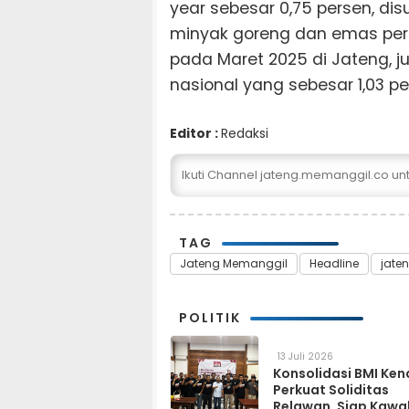
year sebesar 0,75 persen, di
minyak goreng dan emas perhi
pada Maret 2025 di Jateng, j
nasional yang sebesar 1,03 p
Editor :
Redaksi
Ikuti Channel jateng.memanggil.co u
TAG
Jateng Memanggil
Headline
jate
POLITIK
13 Juli 2026
Konsolidasi BMI Ken
Perkuat Soliditas
Relawan, Siap Kawa