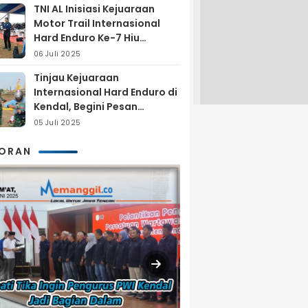
TNI AL Inisiasi Kejuaraan
Motor Trail Internasional
Hard Enduro Ke-7 Hiu
Selatan
06 Juli 2025
Tinjau Kejuaraan
Internasional Hard Enduro di
Kendal, Begini Pesan
Laksamana Pertama TNI AL
05 Juli 2025
Arya Delano
KORAN