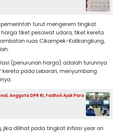
am pemerintah turut mengerem tingkat
a harga tiket pesawat udara, tiket kereta
s hambatan ruas Cikampek-Kalikangkung,
iah.
lasi (penurunan harga) adalah turunnya
rif kereta pada Lebaran, menyumbang
inya.
l, Anggota DPR RI, Fadholi Ajak Para
jika dilihat pada tingkat inflasi year on