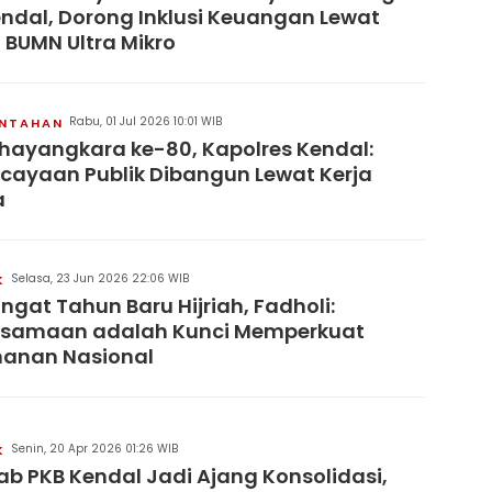
endal, Dorong Inklusi Keuangan Lewat
 BUMN Ultra Mikro
Rabu, 01 Jul 2026 10:01 WIB
INTAHAN
hayangkara ke-80, Kapolres Kendal:
cayaan Publik Dibangun Lewat Kerja
a
Selasa, 23 Jun 2026 22:06 WIB
K
gat Tahun Baru Hijriah, Fadholi:
rsamaan adalah Kunci Memperkuat
hanan Nasional
Senin, 20 Apr 2026 01:26 WIB
K
b PKB Kendal Jadi Ajang Konsolidasi,