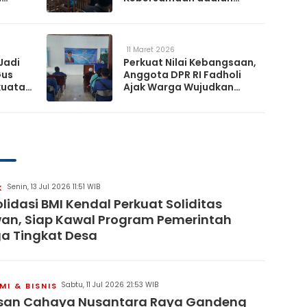
h
Kunci Memperkuat
a
Ketahanan Nasional
11 Maret 2026
Jadi
Perkuat Nilai Kebangsaan,
Gus
Anggota DPR RI Fadholi
kuatan
Ajak Warga Wujudkan
Desa Damai dan
Sejahtera
Senin, 13 Jul 2026 11:51 WIB
K
lidasi BMI Kendal Perkuat Soliditas
an, Siap Kawal Program Pemerintah
a Tingkat Desa
Sabtu, 11 Jul 2026 21:53 WIB
I & BISNIS
san Cahaya Nusantara Raya Gandeng