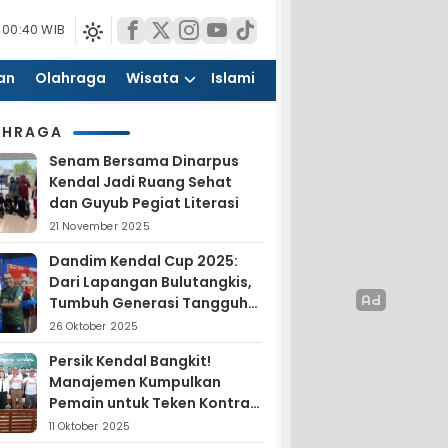
 00:40 WIB
an
Olahraga
Wisata
Islami
AHRAGA
Senam Bersama Dinarpus
Kendal Jadi Ruang Sehat
dan Guyub Pegiat Literasi
21 November 2025
Dandim Kendal Cup 2025:
Dari Lapangan Bulutangkis,
Tumbuh Generasi Tangguh
dan Nasionalis
26 Oktober 2025
Persik Kendal Bangkit!
Manajemen Kumpulkan
Pemain untuk Teken Kontrak
Jelang Liga 4
11 Oktober 2025