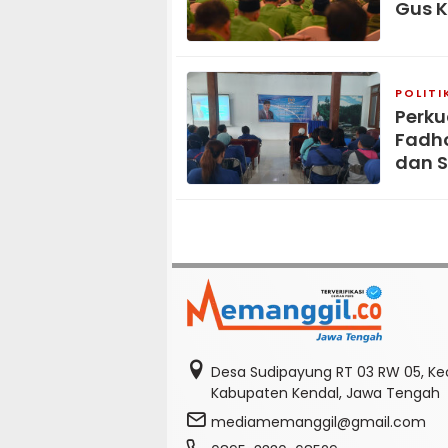
Gus K
POLITI
Perku
Fadho
dan S
Desa Sudipayung RT 03 RW 05, K
Kabupaten Kendal, Jawa Tengah
mediamemanggil@gmail.com