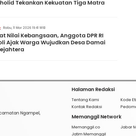
holid Tekankan Kekuatan Tiga Matra
Rabu, 11 Mar 2026 19:41 WIB
K
at Nilai Kebangsaan, Anggota DPR RI
li Ajak Warga Wujudkan Desa Damai
ejahtera
Halaman Redaksi
Tentang Kami
Kode Et
Kontak Redaksi
Pedom
ecamatan Ngampel,
Memanggil Network
Memanggil.co
Jabar 
Jatim Memanggil