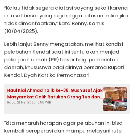
“Kalau tidak segera diatasi sayang sekali karena
ini aset besar yang rugi hingga ratusan miliar jika
tidak dimanfaatkan,” kata Benny, Kamis
(10/04/2025).
Lebih lanjut Benny mengatakan, melihat kondisi
pelabuhan Kendal saat ini tentu akan menjadi
pekerjaan rumah (PR) besar bagi pemerintah
daerah, khususnya bagi dirinya bersama Bupati
Kendal, Dyah Kartika Permanasari.
Haul Kiai Ahmad Ta'ib ke-38, Gus Yusuf Ajak
Masyarakat Galih Ratukan Orang Tua dan
Rabu, 21 Mei 2025 16:55 WIB
Perbanyak Sedekah
"kita menaruh harapan agar pelabuhan ini bisa
kembali beroperasi dan mampu melayani rute