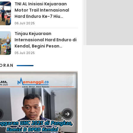
TNI AL Inisiasi Kejuaraan
Motor Trail Internasional
Hard Enduro Ke-7 Hiu
Selatan
06 Juli 2025
Tinjau Kejuaraan
Internasional Hard Enduro di
Kendal, Begini Pesan
Laksamana Pertama TNI AL
05 Juli 2025
Arya Delano
KORAN