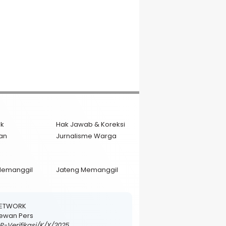
ik
Hak Jawab & Koreksi
an
Jurnalisme Warga
Memanggil
Jateng Memanggil
NETWORK
 Dewan Pers
DP-Verifikasi/K/X/2025