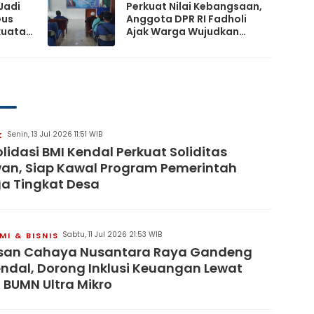
Jadi
Perkuat Nilai Kebangsaan,
Gus
Anggota DPR RI Fadholi
kuatan
Ajak Warga Wujudkan
Desa Damai dan
Sejahtera
Senin, 13 Jul 2026 11:51 WIB
K
lidasi BMI Kendal Perkuat Soliditas
an, Siap Kawal Program Pemerintah
a Tingkat Desa
Sabtu, 11 Jul 2026 21:53 WIB
I & BISNIS
san Cahaya Nusantara Raya Gandeng
endal, Dorong Inklusi Keuangan Lewat
 BUMN Ultra Mikro