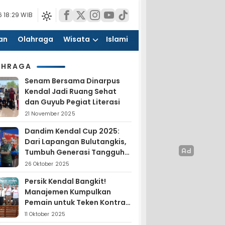
 18:29 WIB
an
Olahraga
Wisata
Islami
AHRAGA
Senam Bersama Dinarpus
Kendal Jadi Ruang Sehat
dan Guyub Pegiat Literasi
21 November 2025
Dandim Kendal Cup 2025:
Dari Lapangan Bulutangkis,
Tumbuh Generasi Tangguh
dan Nasionalis
26 Oktober 2025
Persik Kendal Bangkit!
Manajemen Kumpulkan
Pemain untuk Teken Kontrak
Jelang Liga 4
11 Oktober 2025