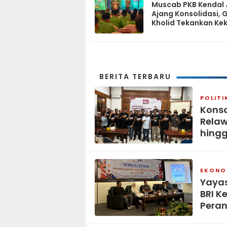
Muscab PKB Kendal 
Ajang Konsolidasi, 
Kholid Tekankan Ke
Tiga Matra
BERITA TERBARU
POLITI
Konso
Relaw
hingg
EKONOM
Yaya
BRI K
Peran