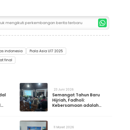
ntuk mengikuti perkembangan berita terbaru
as indonesia
Piala Asia U17 2025
t final
23 Juni 2026
dal
Semangat Tahun Baru
Hijriah, Fadholi:
l
Kebersamaan adalah
h
Kunci Memperkuat
a
Ketahanan Nasional
11 Maret 2026