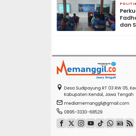
POLITI
Perku
Fadho
dan S
Desa Sudipayung RT 03 RW 05, K
Kabupaten Kendal, Jawa Tengah
mediamemanggil@gmail.com
0895-3330-68529