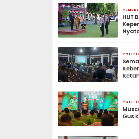
PEMER
HUT B
Keper
Nyat
POLITI
Seman
Kebe
Keta
POLITI
Musca
Gus K