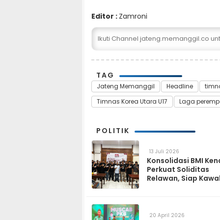
Editor :
Zamroni
Ikuti Channel jateng.memanggil.co u
TAG
Jateng Memanggil
Headline
timn
Timnas Korea Utara U17
Laga perempa
POLITIK
13 Juli 2026
Konsolidasi BMI Ken
Perkuat Soliditas
Relawan, Siap Kawa
Program Pemerinta
hingga Tingkat Des
20 April 2026