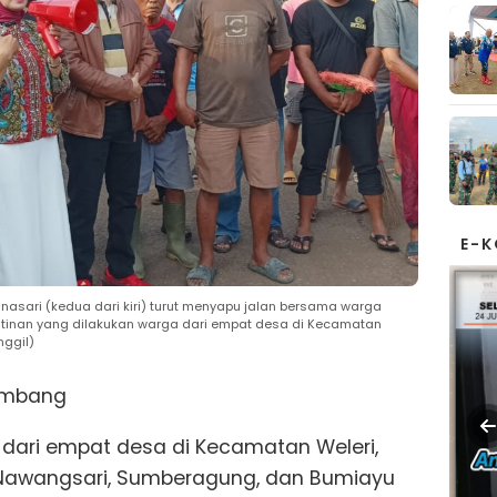
E-
nasari (kedua dari kiri) turut menyapu jalan bersama warga
hatinan yang dilakukan warga dari empat desa di Kecamatan
nggil)
ambang
dari empat desa di Kecamatan Weleri,
 Nawangsari, Sumberagung, dan Bumiayu