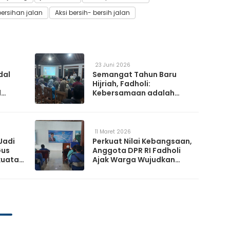
ersihan jalan
Aksi bersih- bersih jalan
23 Juni 2026
dal
Semangat Tahun Baru
Hijriah, Fadholi:
l
Kebersamaan adalah
h
Kunci Memperkuat
a
Ketahanan Nasional
11 Maret 2026
Jadi
Perkuat Nilai Kebangsaan,
Gus
Anggota DPR RI Fadholi
kuatan
Ajak Warga Wujudkan
Desa Damai dan
Sejahtera