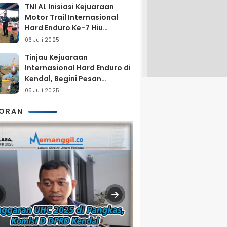
TNI AL Inisiasi Kejuaraan
Motor Trail Internasional
Hard Enduro Ke-7 Hiu
Selatan
06 Juli 2025
Tinjau Kejuaraan
Internasional Hard Enduro di
Kendal, Begini Pesan
Laksamana Pertama TNI AL
05 Juli 2025
Arya Delano
KORAN