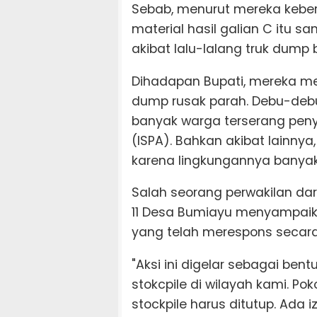
Sebab, menurut mereka keb
material hasil galian C it
akibat lalu-lalang truk dump 
Dihadapan Bupati, mereka men
dump rusak parah. Debu-deb
banyak warga terserang penya
(ISPA). Bahkan akibat lainny
karena lingkungannya banyak
Salah seorang perwakilan dar
11 Desa Bumiayu menyampaik
yang telah merespons secara
"Aksi ini digelar sebagai be
stokcpile di wilayah kami. P
stockpile harus ditutup. Ada