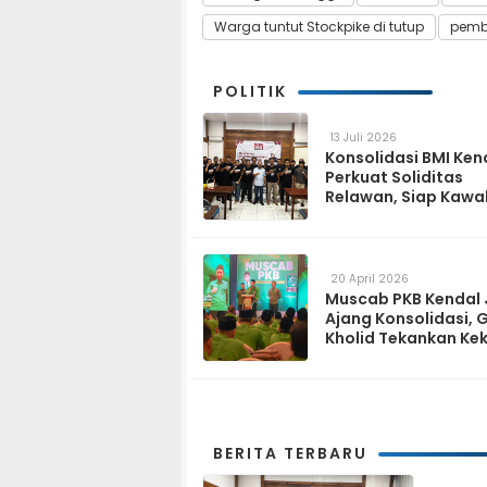
Warga tuntut Stockpike di tutup
pemb
POLITIK
13 Juli 2026
Konsolidasi BMI Ken
Perkuat Soliditas
Relawan, Siap Kawa
Program Pemerinta
hingga Tingkat Des
20 April 2026
Muscab PKB Kendal 
Ajang Konsolidasi, 
Kholid Tekankan Ke
Tiga Matra
BERITA TERBARU