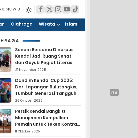
 01:48 WIB
an
Olahraga
Wisata
Islami
AHRAGA
Senam Bersama Dinarpus
Kendal Jadi Ruang Sehat
dan Guyub Pegiat Literasi
21 November 2025
Dandim Kendal Cup 2025:
Dari Lapangan Bulutangkis,
Tumbuh Generasi Tangguh
dan Nasionalis
26 Oktober 2025
Persik Kendal Bangkit!
Manajemen Kumpulkan
Pemain untuk Teken Kontrak
Jelang Liga 4
11 Oktober 2025