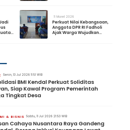
a
Ketahanan Nasional
11 Maret 2026
Jadi
Perkuat Nilai Kebangsaan,
Gus
Anggota DPR RI Fadholi
kuatan
Ajak Warga Wujudkan
Desa Damai dan
Sejahtera
Senin, 13 Jul 2026 11:51 WIB
K
lidasi BMI Kendal Perkuat Soliditas
an, Siap Kawal Program Pemerintah
a Tingkat Desa
Sabtu, 11 Jul 2026 21:53 WIB
I & BISNIS
san Cahaya Nusantara Raya Gandeng