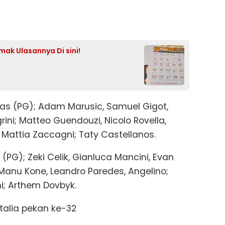
mak Ulasannya Di sini!
das (PG); Adam Marusic, Samuel Gigot,
rini; Matteo Guendouzi, Nicolo Rovella,
 Mattia Zaccagni; Taty Castellanos.
 (PG); Zeki Celik, Gianluca Mancini, Evan
 Manu Kone, Leandro Paredes, Angelino;
ni; Arthem Dovbyk.
Italia pekan ke-32