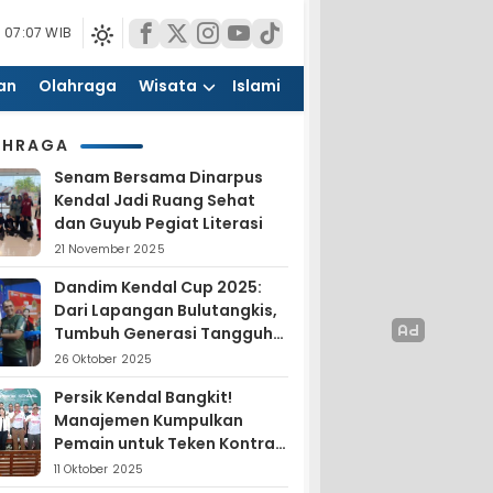
 07:07 WIB
an
Olahraga
Wisata
Islami
AHRAGA
Senam Bersama Dinarpus
Kendal Jadi Ruang Sehat
dan Guyub Pegiat Literasi
21 November 2025
Dandim Kendal Cup 2025:
Dari Lapangan Bulutangkis,
Tumbuh Generasi Tangguh
dan Nasionalis
26 Oktober 2025
Persik Kendal Bangkit!
Manajemen Kumpulkan
Pemain untuk Teken Kontrak
Jelang Liga 4
11 Oktober 2025