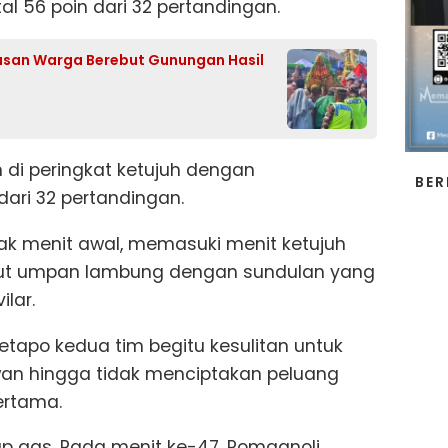
l 56 poin dari 32 pertandingan.
usan Warga Berebut Gunungan Hasil
di peringkat ketujuh dengan
BER
ari 32 pertandingan.
ak menit awal, memasuki menit ketujuh
ut umpan lambung dengan sundulan yang
lar.
etapo kedua tim begitu kesulitan untuk
n hingga tidak menciptakan peluang
ertama.
ap gas. Pada menit ke-47, Romagnoli