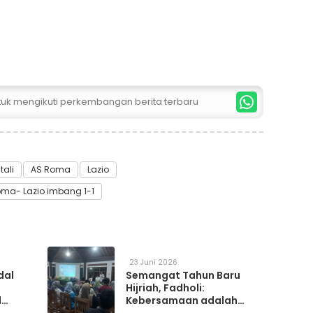
ntuk mengikuti perkembangan berita terbaru
tali
AS Roma
Lazio
ma- Lazio imbang 1-1
23 Juni 2026
dal
Semangat Tahun Baru
Hijriah, Fadholi:
l
Kebersamaan adalah
h
Kunci Memperkuat