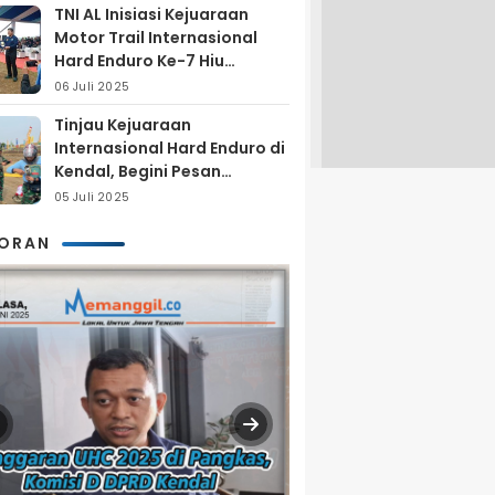
TNI AL Inisiasi Kejuaraan
Motor Trail Internasional
Hard Enduro Ke-7 Hiu
Selatan
06 Juli 2025
Tinjau Kejuaraan
Internasional Hard Enduro di
Kendal, Begini Pesan
Laksamana Pertama TNI AL
05 Juli 2025
Arya Delano
KORAN