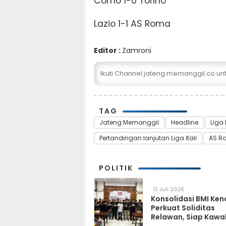
​​​​​​​Como 1-0 Torino
​​​​​​​Lazio 1-1 AS Roma
Editor :
Zamroni
Ikuti Channel jateng.memanggil.co u
TAG
Jateng Memanggil
Headline
Liga I
Pertandingan lanjutan Liga Itali
AS Ro
POLITIK
13 Juli 2026
Konsolidasi BMI Ken
Perkuat Soliditas
Relawan, Siap Kawa
Program Pemerinta