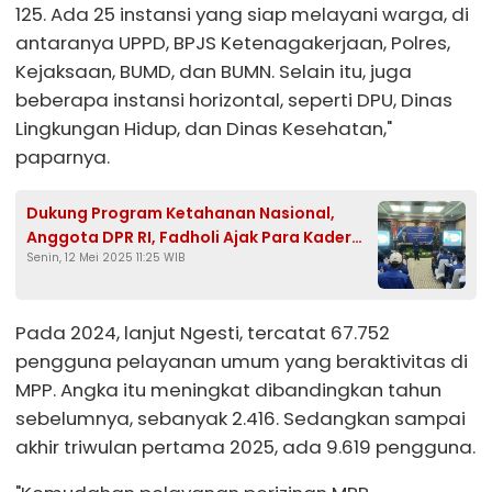
125. Ada 25 instansi yang siap melayani warga, di
antaranya UPPD, BPJS Ketenagakerjaan, Polres,
Kejaksaan, BUMD, dan BUMN. Selain itu, juga
beberapa instansi horizontal, seperti DPU, Dinas
Lingkungan Hidup, dan Dinas Kesehatan,"
paparnya.
Dukung Program Ketahanan Nasional,
Anggota DPR RI, Fadholi Ajak Para Kader
Senin, 12 Mei 2025 11:25 WIB
Partai Kawal Demokrasi
Pada 2024, lanjut Ngesti, tercatat 67.752
pengguna pelayanan umum yang beraktivitas di
MPP. Angka itu meningkat dibandingkan tahun
sebelumnya, sebanyak 2.416. Sedangkan sampai
akhir triwulan pertama 2025, ada 9.619 pengguna.