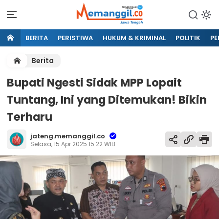
BERITA
PERISTIWA
HUKUM & KRIMINAL
POLITIK
PE
Berita
Bupati Ngesti Sidak MPP Lopait
Tuntang, Ini yang Ditemukan! Bikin
Terharu
jateng.memanggil.co
Selasa, 15 Apr 2025 15:22 WIB