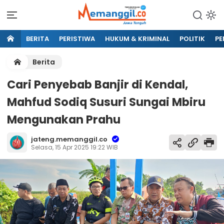
BERITA
PERISTIWA
HUKUM & KRIMINAL
POLITIK
PE
Berita
Cari Penyebab Banjir di Kendal,
Mahfud Sodiq Susuri Sungai Mbiru
Mengunakan Prahu
jateng.memanggil.co
Selasa, 15 Apr 2025 19:22 WIB