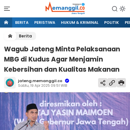
BERITA
PERISTIWA
HUKUM & KRIMINAL
POLITIK
PE
Berita
Wagub Jateng Minta Pelaksanaan
MBG di Kudus Agar Menjamin
Kebersihan dan Kualitas Makanan
jateng.memanggil.co
Sabtu, 19 Apr 2025 09:51 WIB