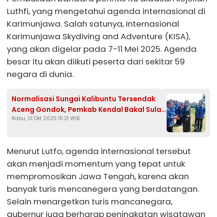
Luthfi, yang mengetahui agenda internasional di
Karimunjawa. Salah satunya, Internasional
Karimunjawa Skydiving and Adventure (KISA),
yang akan digelar pada 7-11 Mei 2025. Agenda
besar itu akan diikuti peserta dari sekitar 59
negara di dunia.
Normalisasi Sungai Kalibuntu Tersendak
Aceng Gondok, Pemkab Kendal Bakal Sulap
Rabu, 01 Okt 2025 15:21 WIB
Jadi Obyek Wisata
Menurut Lutfo, agenda internasional tersebut
akan menjadi momentum yang tepat untuk
mempromosikan Jawa Tengah, karena akan
banyak turis mencanegera yang berdatangan.
Selain menargetkan turis mancanegara,
gubernur juga berharap peningkatan wisatawan