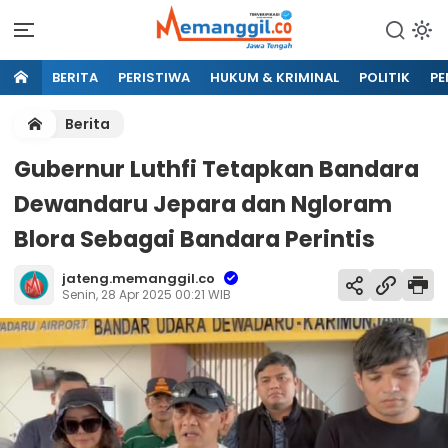
BERITA
PERISTIWA
HUKUM & KRIMINAL
POLITIK
PE
Berita
Gubernur Luthfi Tetapkan Bandara
Dewandaru Jepara dan Ngloram
Blora Sebagai Bandara Perintis
jateng.memanggil.co
Senin, 28 Apr 2025 00:21 WIB