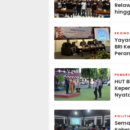
Relaw
hingg
EKONOM
Yaya
BRI K
Peran
PEMER
HUT B
Keper
Nyat
POLITI
Seman
Kebe