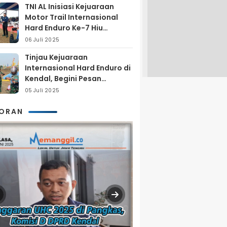
TNI AL Inisiasi Kejuaraan
Motor Trail Internasional
Hard Enduro Ke-7 Hiu
Selatan
06 Juli 2025
Tinjau Kejuaraan
Internasional Hard Enduro di
Kendal, Begini Pesan
Laksamana Pertama TNI AL
05 Juli 2025
Arya Delano
KORAN