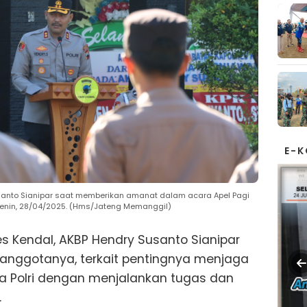
E-
usanto Sianipar saat memberikan amanat dalam acara Apel Pagi
Senin, 28/04/2025. (Hms/Jateng Memanggil)
es Kendal, AKBP Hendry Susanto Sianipar
anggotanya, terkait pentingnya menjaga
 Polri dengan menjalankan tugas dan
.