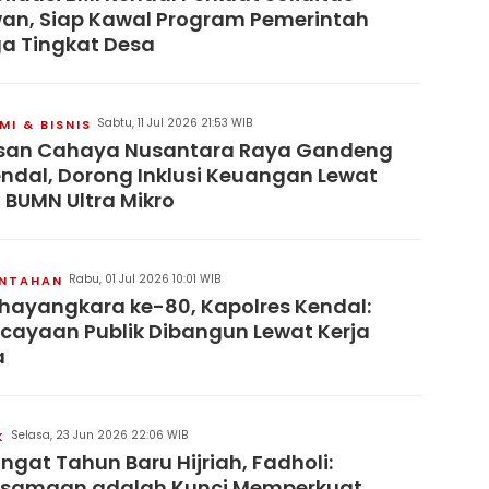
an, Siap Kawal Program Pemerintah
a Tingkat Desa
Sabtu, 11 Jul 2026 21:53 WIB
I & BISNIS
san Cahaya Nusantara Raya Gandeng
endal, Dorong Inklusi Keuangan Lewat
 BUMN Ultra Mikro
Rabu, 01 Jul 2026 10:01 WIB
INTAHAN
hayangkara ke-80, Kapolres Kendal:
cayaan Publik Dibangun Lewat Kerja
a
Selasa, 23 Jun 2026 22:06 WIB
K
gat Tahun Baru Hijriah, Fadholi:
rsamaan adalah Kunci Memperkuat