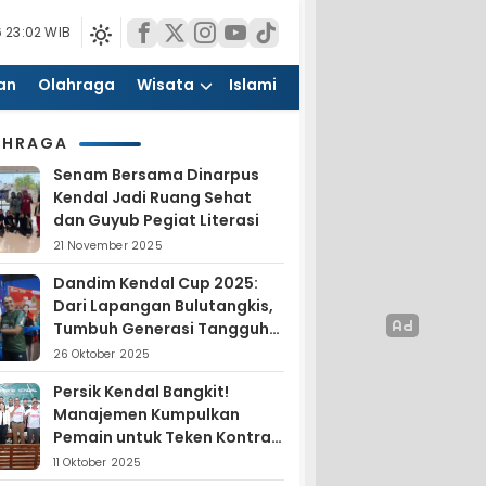
 23:02 WIB
an
Olahraga
Wisata
Islami
AHRAGA
Senam Bersama Dinarpus
Kendal Jadi Ruang Sehat
dan Guyub Pegiat Literasi
21 November 2025
Dandim Kendal Cup 2025:
Dari Lapangan Bulutangkis,
Tumbuh Generasi Tangguh
dan Nasionalis
26 Oktober 2025
Persik Kendal Bangkit!
Manajemen Kumpulkan
Pemain untuk Teken Kontrak
Jelang Liga 4
11 Oktober 2025