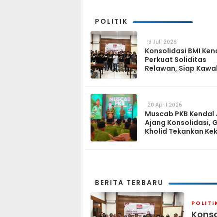
POLITIK
13 Juli 2026
Konsolidasi BMI Ken
Perkuat Soliditas
Relawan, Siap Kawa
Program Pemerinta
hingga Tingkat Des
20 April 2026
Muscab PKB Kendal 
Ajang Konsolidasi, 
Kholid Tekankan Ke
Tiga Matra
BERITA TERBARU
POLITI
Konso