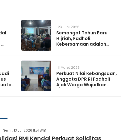
23 Juni 2026
dal
Semangat Tahun Baru
Hijriah, Fadholi:
l
Kebersamaan adalah
h
Kunci Memperkuat
a
Ketahanan Nasional
11 Maret 2026
Jadi
Perkuat Nilai Kebangsaan,
Gus
Anggota DPR RI Fadholi
kuatan
Ajak Warga Wujudkan
Desa Damai dan
Sejahtera
Senin, 13 Jul 2026 11:51 WIB
K
lidasi BMI Kendal Perkuat Soliditas