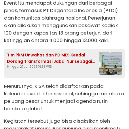
Event itu mendapat dukungan dari berbagai
pihak, termasuk PT Dirgantara Indonesia (PTDI)
dan komunitas olahraga nasional. Penerjunan
akan dilakukan menggunakan pesawat Kodiak
100 dengan kapasitas 13 orang peterjun, dari
ketinggian antara 4.000 hingga 13.000 kaki.
Tim PkM Unwahas dan PD MES Kendal
Dorong Transformasi Jabal Nur sebagai
Minggu, 27 Jul 2025 16:33 WIB
Kawasan Wisata Religi Halal Unggulan
Menurutnya, KISA telah didaftarkan pada
kalender event internasional, sehingga membuka
peluang besar untuk menjadi agenda rutin
berskala global.
Kegiatan tersebut juga bisa disaksikan oleh
masyarakat umum. Pengunjung bisa menikmati