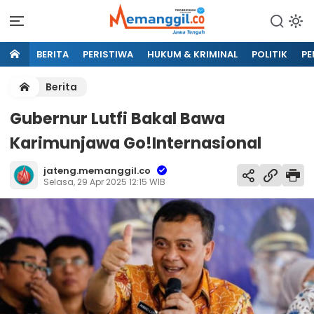
BERITA
PERISTIWA
HUKUM & KRIMINAL
POLITIK
PE
Berita
Gubernur Lutfi Bakal Bawa
Karimunjawa Go!Internasional
jateng.memanggil.co
Selasa, 29 Apr 2025 12:15 WIB