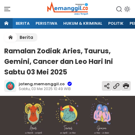
BERITA
PERISTIWA
HUKUM & KRIMINAL
POLITIK
PE
Berita
Ramalan Zodiak Aries, Taurus,
Gemini, Cancer dan Leo Hari Ini
Sabtu 03 Mei 2025
jateng.memanggil.co
Sabtu, 03 Mei 2025 10:49 WIB