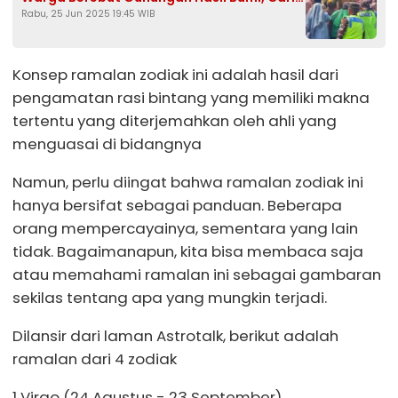
Rabu, 25 Jun 2025 19:45 WIB
Keberkahan
Konsep ramalan zodiak ini adalah hasil dari
pengamatan rasi bintang yang memiliki makna
tertentu yang diterjemahkan oleh ahli yang
menguasai di bidangnya
Namun, perlu diingat bahwa ramalan zodiak ini
hanya bersifat sebagai panduan. Beberapa
orang mempercayainya, sementara yang lain
tidak. Bagaimanapun, kita bisa membaca saja
atau memahami ramalan ini sebagai gambaran
sekilas tentang apa yang mungkin terjadi.
Dilansir dari laman Astrotalk, berikut adalah
ramalan dari 4 zodiak
1 Virgo (24 Agustus - 23 September)