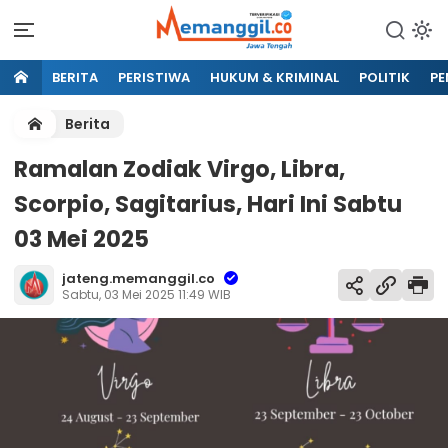
BERITA
PERISTIWA
HUKUM & KRIMINAL
POLITIK
PE
Berita
Ramalan Zodiak Virgo, Libra,
Scorpio, Sagitarius, Hari Ini Sabtu
03 Mei 2025
jateng.memanggil.co
Sabtu, 03 Mei 2025 11:49 WIB