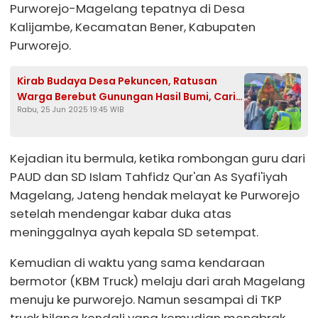
Purworejo-Magelang tepatnya di Desa
Kalijambe, Kecamatan Bener, Kabupaten
Purworejo.
Kirab Budaya Desa Pekuncen, Ratusan
Warga Berebut Gunungan Hasil Bumi, Cari
Rabu, 25 Jun 2025 19:45 WIB
Keberkahan
Kejadian itu bermula, ketika rombongan guru dari
PAUD dan SD Islam Tahfidz Qur'an As Syafi'iyah
Magelang, Jateng hendak melayat ke Purworejo
setelah mendengar kabar duka atas
meninggalnya ayah kepala SD setempat.
Kemudian di waktu yang sama kendaraan
bermotor (KBM Truck) melaju dari arah Magelang
menuju ke purworejo. Namun sesampai di TKP
truck hilang kendali yang kemudian menabrak