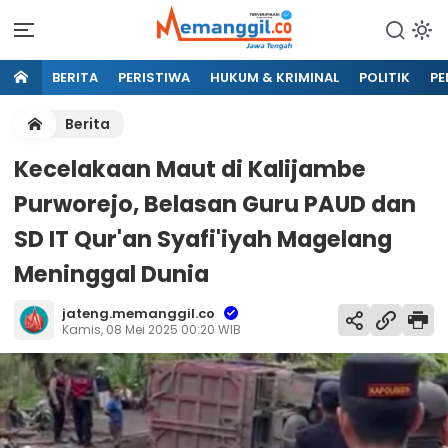
BERITA
PERISTIWA
HUKUM & KRIMINAL
POLITIK
PE
Berita
Kecelakaan Maut di Kalijambe
Purworejo, Belasan Guru PAUD dan
SD IT Qur'an Syafi'iyah Magelang
Meninggal Dunia
jateng.memanggil.co
Kamis, 08 Mei 2025 00:20 WIB