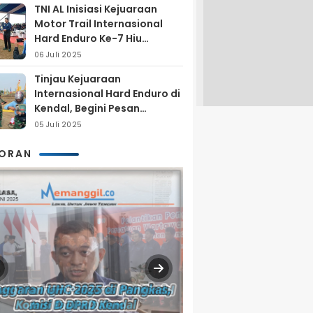
TNI AL Inisiasi Kejuaraan
Motor Trail Internasional
Hard Enduro Ke-7 Hiu
Selatan
06 Juli 2025
Tinjau Kejuaraan
Internasional Hard Enduro di
Kendal, Begini Pesan
Laksamana Pertama TNI AL
05 Juli 2025
Arya Delano
KORAN