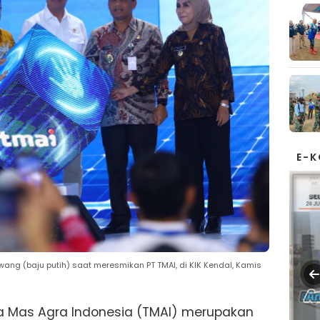
E-
wang (baju putih) saat meresmikan PT TMAI, di KIK Kendal, Kamis
na Mas Agra Indonesia (TMAI) merupakan