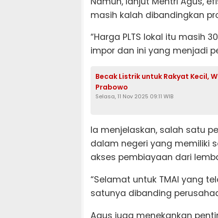
Namun, lanjut Mentri Agus, ef
masih kalah dibandingkan pr
“Harga PLTS lokal itu masih 3
impor dan ini yang menjadi pe
Becak Listrik untuk Rakyat Kecil,
Prabowo
Selasa, 11 Nov 2025 09:11 WIB
Ia menjelaskan, salah satu 
dalam negeri yang memiliki se
akses pembiayaan dari lemb
“Selamat untuk TMAI yang tel
satunya dibanding perusahaa
Agus juga menekankan pentin