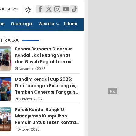
 10:50 WIB
an
Olahraga
Wisata
Islami
AHRAGA
Senam Bersama Dinarpus
Kendal Jadi Ruang Sehat
dan Guyub Pegiat Literasi
21 November 2025
Dandim Kendal Cup 2025:
Dari Lapangan Bulutangkis,
Tumbuh Generasi Tangguh
dan Nasionalis
26 Oktober 2025
Persik Kendal Bangkit!
Manajemen Kumpulkan
Pemain untuk Teken Kontrak
Jelang Liga 4
11 Oktober 2025