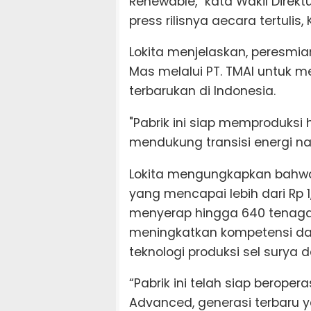
Renewable," kata Wakil Direktu
press rilisnya aecara tertulis
Lokita menjelaskan, peresmia
Mas melalui PT. TMAI untuk m
terbarukan di Indonesia.
"Pabrik ini siap memproduksi 
mendukung transisi energi na
Lokita mengungkapkan bahwa p
yang mencapai lebih dari Rp 1,5
menyerap hingga 640 tenaga 
meningkatkan kompetensi dan
teknologi produksi sel surya 
“Pabrik ini telah siap berop
Advanced, generasi terbaru