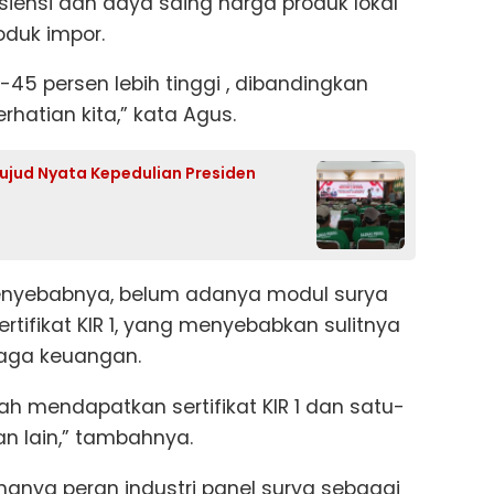
isiensi dan daya saing harga produk lokal
oduk impor.
0-45 persen lebih tinggi , dibandingkan
rhatian kita,” kata Agus.
 Wujud Nyata Kepedulian Presiden
penyebabnya, belum adanya modul surya
rtifikat KIR 1, yang menyebabkan sulitnya
aga keuangan.
ah mendapatkan sertifikat KIR 1 dan satu-
n lain,” tambahnya.
gnya peran industri panel surya sebagai