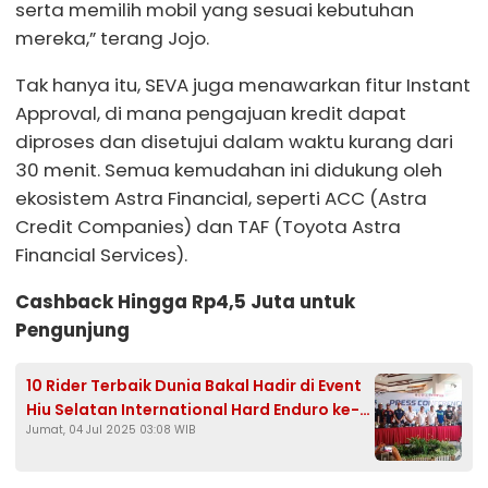
serta memilih mobil yang sesuai kebutuhan
mereka,” terang Jojo.
Tak hanya itu, SEVA juga menawarkan fitur Instant
Approval, di mana pengajuan kredit dapat
diproses dan disetujui dalam waktu kurang dari
30 menit. Semua kemudahan ini didukung oleh
ekosistem Astra Financial, seperti ACC (Astra
Credit Companies) dan TAF (Toyota Astra
Financial Services).
Cashback Hingga Rp4,5 Juta untuk
Pengunjung
10 Rider Terbaik Dunia Bakal Hadir di Event
Hiu Selatan International Hard Enduro ke-7,
Jumat, 04 Jul 2025 03:08 WIB
Simak Jadwalnya Disini!