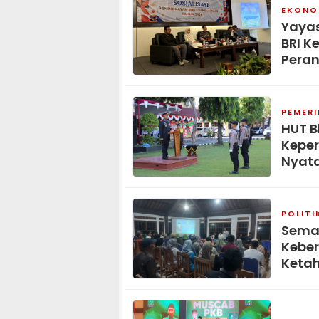
EKONOM
Yaya
BRI K
Peran
PEMER
HUT B
Keper
Nyat
POLITI
Seman
Kebe
Keta