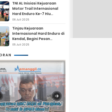
TNI AL Inisiasi Kejuaraan
Motor Trail Internasional
Hard Enduro Ke-7 Hiu
Selatan
06 Juli 2025
Tinjau Kejuaraan
Internasional Hard Enduro di
Kendal, Begini Pesan
Laksamana Pertama TNI AL
05 Juli 2025
Arya Delano
KORAN