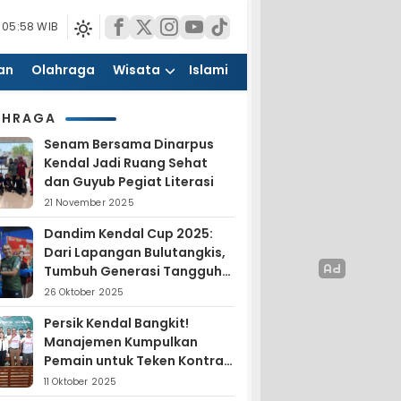
 05:58 WIB
an
Olahraga
Wisata
Islami
AHRAGA
Senam Bersama Dinarpus
Kendal Jadi Ruang Sehat
dan Guyub Pegiat Literasi
21 November 2025
Dandim Kendal Cup 2025:
Dari Lapangan Bulutangkis,
Tumbuh Generasi Tangguh
dan Nasionalis
26 Oktober 2025
Persik Kendal Bangkit!
Manajemen Kumpulkan
Pemain untuk Teken Kontrak
Jelang Liga 4
11 Oktober 2025