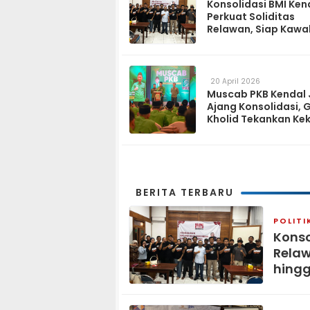
Konsolidasi BMI Ken
Perkuat Soliditas
Relawan, Siap Kawa
Program Pemerinta
hingga Tingkat Des
20 April 2026
Muscab PKB Kendal 
Ajang Konsolidasi, 
Kholid Tekankan Ke
Tiga Matra
BERITA TERBARU
POLITI
Konso
Relaw
hingg