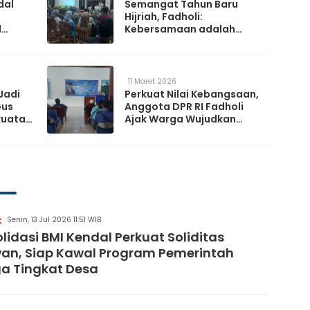
dal
Semangat Tahun Baru
Hijriah, Fadholi:
l
Kebersamaan adalah
h
Kunci Memperkuat
a
Ketahanan Nasional
11 Maret 2026
Jadi
Perkuat Nilai Kebangsaan,
Gus
Anggota DPR RI Fadholi
kuatan
Ajak Warga Wujudkan
Desa Damai dan
Sejahtera
Senin, 13 Jul 2026 11:51 WIB
K
lidasi BMI Kendal Perkuat Soliditas
an, Siap Kawal Program Pemerintah
a Tingkat Desa