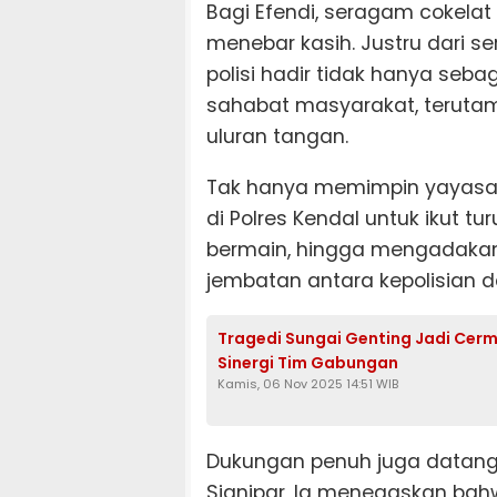
Bagi Efendi, seragam cokela
menebar kasih. Justru dari s
polisi hadir tidak hanya seb
sahabat masyarakat, terut
uluran tangan.
Tak hanya memimpin yayasan
di Polres Kendal untuk ikut t
bermain, hingga mengadaka
jembatan antara kepolisian 
Tragedi Sungai Genting Jadi Cermi
Sinergi Tim Gabungan
Kamis, 06 Nov 2025 14:51 WIB
Dukungan penuh juga datang 
Sianipar, Ia menegaskan bah