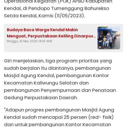
Operasional Kegiatan (POK) APBD Kabupaten
Kendal, di Pendopo Tumenggung Bahurekso
Setda Kendal, Kamis (11/05/2023).
Budaya Baca Warga Kendal Makin
Menguat, Perpustakaan Keliling Dinarpus
Minggu, 16 Nov 2025 14:05 WIB
Selalu Diburu Pengunjung
Giri menjelaskan, tiga program prioritas yang
sudah berjalan itu diantanya, pembangunan
Masjid Agung Kendal, pembangunan Kantor
Kecamatan Kaliwungu Selatan dan
pembangunan Penyempurnaan dan Penataan
Gedung Perpustakaan Daerah.
"Adapun progres pembangunan Masjid Agung
Kendal sudah mencapai 25 persen (red- fisik)
dan untuk pembangunan Kantor Kecamatan