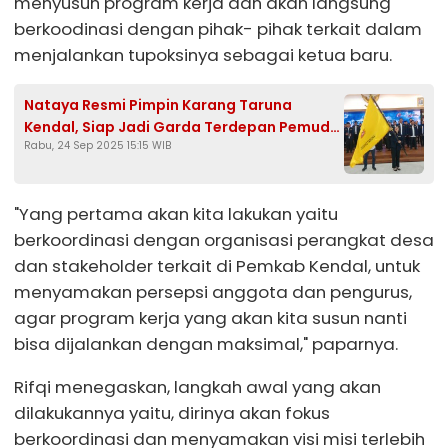
menyusun program kerja dan akan langsung
berkoodinasi dengan pihak- pihak terkait dalam
menjalankan tupoksinya sebagai ketua baru.
Nataya Resmi Pimpin Karang Taruna
Kendal, Siap Jadi Garda Terdepan Pemuda
Rabu, 24 Sep 2025 15:15 WIB
Menuju Indonesia Emas 2045
"Yang pertama akan kita lakukan yaitu
berkoordinasi dengan organisasi perangkat desa
dan stakeholder terkait di Pemkab Kendal, untuk
menyamakan persepsi anggota dan pengurus,
agar program kerja yang akan kita susun nanti
bisa dijalankan dengan maksimal," paparnya.
Rifqi menegaskan, langkah awal yang akan
dilakukannya yaitu, dirinya akan fokus
berkoordinasi dan menyamakan visi misi terlebih