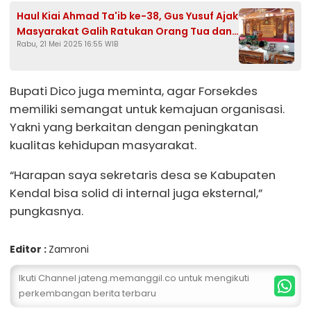
Haul Kiai Ahmad Ta'ib ke-38, Gus Yusuf Ajak
Masyarakat Galih Ratukan Orang Tua dan
Rabu, 21 Mei 2025 16:55 WIB
Perbanyak Sedekah
Bupati Dico juga meminta, agar Forsekdes
memiliki semangat untuk kemajuan organisasi.
Yakni yang berkaitan dengan peningkatan
kualitas kehidupan masyarakat.
“Harapan saya sekretaris desa se Kabupaten
Kendal bisa solid di internal juga eksternal,”
pungkasnya.
Editor :
Zamroni
Ikuti Channel jateng.memanggil.co untuk mengikuti
perkembangan berita terbaru