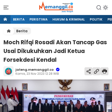
BERITA
PERISTIWA
HUKUM & KRIMINAL
POLITIK
PE
Berita
Moch Rifqi Rosadi Akan Tancap Gas
Usai Dikukuhkan Jadi Ketua
Forsekdesi Kendal
jateng.memanggil.co
Kamis, 23 Nov 2023 12:28 WIB