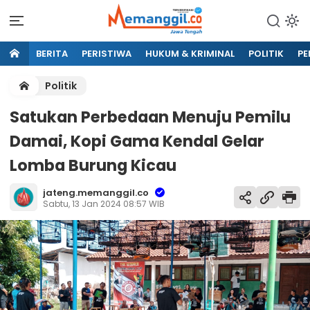
BERITA
PERISTIWA
HUKUM & KRIMINAL
POLITIK
PE
Politik
Satukan Perbedaan Menuju Pemilu
Damai, Kopi Gama Kendal Gelar
Lomba Burung Kicau
jateng.memanggil.co
Sabtu, 13 Jan 2024 08:57 WIB