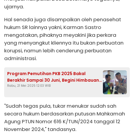
ujarnya.
Hal senada juga disampaikan oleh penasehat
hukum SR lainnya yakni, Karman Sastro
mengatakan, pihaknya meyakini jika perkara
yang menyangkut kliennya itu bukan perbuatan
korupsi, namun lebih cenderung perbuatan
administrasi.
Program Pemutihan PKB 2025 Bakal
Berakhir Sampai 30 Juni, Begini Himbauan
Rabu, 21 Mei 2025 12:03 WIB
Satlantas Polres Kendal
"Sudah tegas pula, tukar menukar sudah sah
secara hukum berdasarkan putusan Mahkamah
Agung PTUN Nomor 616 K/TUN/2024 tanggal 12
November 2024," tandasnya.