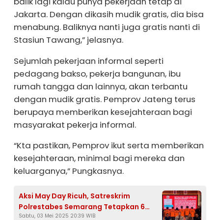
balik lagi kalau punya pekerjaan tetap di
Jakarta. Dengan dikasih mudik gratis, dia bisa
menabung. Baliknya nanti juga gratis nanti di
Stasiun Tawang,” jelasnya.
Sejumlah pekerjaan informal seperti
pedagang bakso, pekerja bangunan, ibu
rumah tangga dan lainnya, akan terbantu
dengan mudik gratis. Pemprov Jateng terus
berupaya memberikan kesejahteraan bagi
masyarakat pekerja informal.
“Kta pastikan, Pemprov ikut serta memberikan
kesejahteraan, minimal bagi mereka dan
keluarganya,” Pungkasnya.
Aksi May Day Ricuh, Satreskrim
Polrestabes Semarang Tetapkan 6
Sabtu, 03 Mei 2025 20:39 WIB
Orang Kelompok Anarko Sabagai