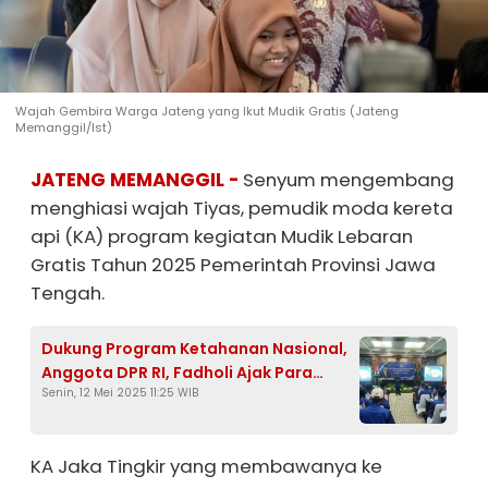
Wajah Gembira Warga Jateng yang Ikut Mudik Gratis (Jateng
Memanggil/Ist)
JATENG MEMANGGIL -
Senyum mengembang
menghiasi wajah Tiyas, pemudik moda kereta
api (KA) program kegiatan Mudik Lebaran
Gratis Tahun 2025 Pemerintah Provinsi Jawa
Tengah.
Dukung Program Ketahanan Nasional,
Anggota DPR RI, Fadholi Ajak Para
Senin, 12 Mei 2025 11:25 WIB
Kader Partai Kawal Demokrasi
KA Jaka Tingkir yang membawanya ke