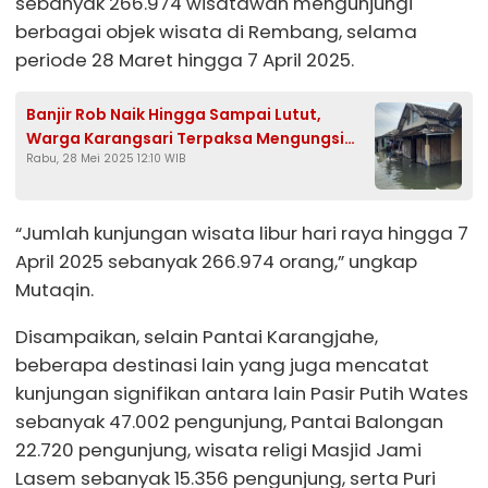
sebanyak 266.974 wisatawan mengunjungi
berbagai objek wisata di Rembang, selama
periode 28 Maret hingga 7 April 2025.
Banjir Rob Naik Hingga Sampai Lutut,
Warga Karangsari Terpaksa Mengungsi
Rabu, 28 Mei 2025 12:10 WIB
dan Tidur di Kapal
“Jumlah kunjungan wisata libur hari raya hingga 7
April 2025 sebanyak 266.974 orang,” ungkap
Mutaqin.
Disampaikan, selain Pantai Karangjahe,
beberapa destinasi lain yang juga mencatat
kunjungan signifikan antara lain Pasir Putih Wates
sebanyak 47.002 pengunjung, Pantai Balongan
22.720 pengunjung, wisata religi Masjid Jami
Lasem sebanyak 15.356 pengunjung, serta Puri