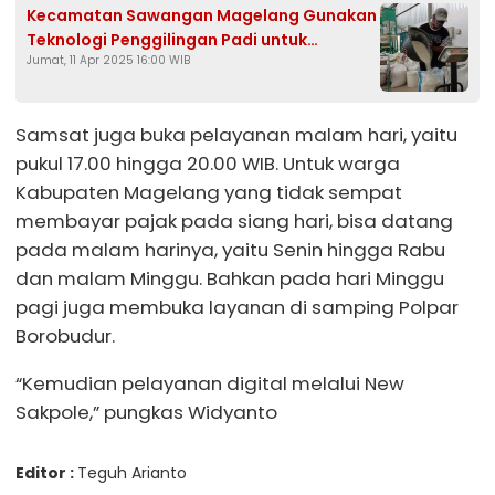
Kecamatan Sawangan Magelang Gunakan
Teknologi Penggilingan Padi untuk
Jumat, 11 Apr 2025 16:00 WIB
Dapatkan Beras Premium
Samsat juga buka pelayanan malam hari, yaitu
pukul 17.00 hingga 20.00 WIB. Untuk warga
Kabupaten Magelang yang tidak sempat
membayar pajak pada siang hari, bisa datang
pada malam harinya, yaitu Senin hingga Rabu
dan malam Minggu. Bahkan pada hari Minggu
pagi juga membuka layanan di samping Polpar
Borobudur.
“Kemudian pelayanan digital melalui New
Sakpole,” pungkas Widyanto
Editor :
Teguh Arianto