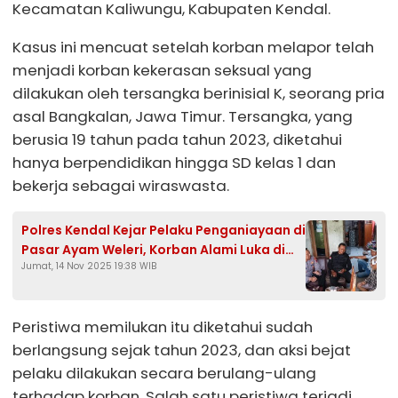
Kecamatan Kaliwungu, Kabupaten Kendal.
Kasus ini mencuat setelah korban melapor telah
menjadi korban kekerasan seksual yang
dilakukan oleh tersangka berinisial K, seorang pria
asal Bangkalan, Jawa Timur. Tersangka, yang
berusia 19 tahun pada tahun 2023, diketahui
hanya berpendidikan hingga SD kelas 1 dan
bekerja sebagai wiraswasta.
Polres Kendal Kejar Pelaku Penganiayaan di
Pasar Ayam Weleri, Korban Alami Luka di
Jumat, 14 Nov 2025 19:38 WIB
Kepala
Peristiwa memilukan itu diketahui sudah
berlangsung sejak tahun 2023, dan aksi bejat
pelaku dilakukan secara berulang-ulang
terhadap korban. Salah satu peristiwa terjadi