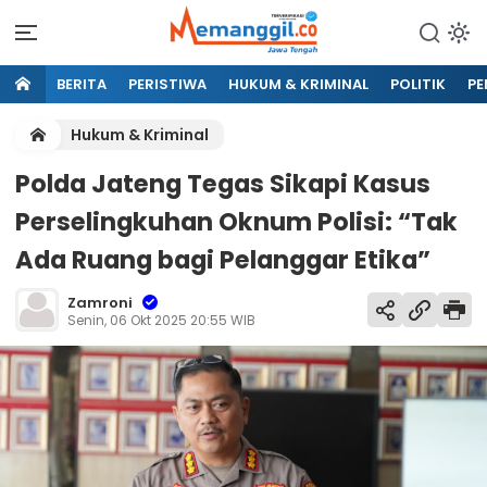
BERITA
PERISTIWA
HUKUM & KRIMINAL
POLITIK
PE
Hukum & Kriminal
Polda Jateng Tegas Sikapi Kasus
Perselingkuhan Oknum Polisi: “Tak
Ada Ruang bagi Pelanggar Etika”
Zamroni
Senin, 06 Okt 2025 20:55 WIB