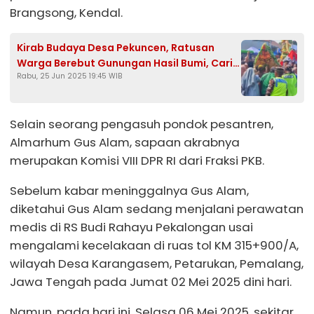
Brangsong, Kendal.
Kirab Budaya Desa Pekuncen, Ratusan
Warga Berebut Gunungan Hasil Bumi, Cari
Rabu, 25 Jun 2025 19:45 WIB
Keberkahan
Selain seorang pengasuh pondok pesantren,
Almarhum Gus Alam, sapaan akrabnya
merupakan Komisi VIII DPR RI dari Fraksi PKB.
Sebelum kabar meninggalnya Gus Alam,
diketahui Gus Alam sedang menjalani perawatan
medis di RS Budi Rahayu Pekalongan usai
mengalami kecelakaan di ruas tol KM 315+900/A,
wilayah Desa Karangasem, Petarukan, Pemalang,
Jawa Tengah pada Jumat 02 Mei 2025 dini hari.
Namun, pada hari ini, Selasa 06 Mei 2025, sekitar