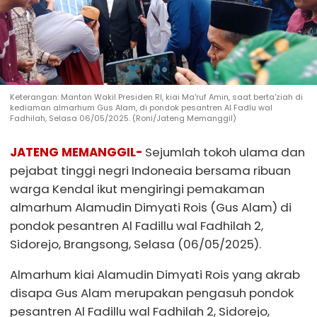
Keterangan: Mantan Wakil Presiden RI, kiai Ma'ruf Amin, saat berta'ziah di
kediaman almarhum Gus Alam, di pondok pesantren Al Fadlu wal
Fadhilah, Selasa 06/05/2025. (Roni/Jateng Memanggil)
JATENG MEMANGGIL-
Sejumlah tokoh ulama dan
pejabat tinggi negri Indoneaia bersama ribuan
warga Kendal ikut mengiringi pemakaman
almarhum Alamudin Dimyati Rois (Gus Alam) di
pondok pesantren Al Fadillu wal Fadhilah 2,
Sidorejo, Brangsong, Selasa (06/05/2025).
Almarhum kiai Alamudin Dimyati Rois yang akrab
disapa Gus Alam merupakan pengasuh pondok
pesantren Al Fadillu wal Fadhilah 2, Sidorejo,