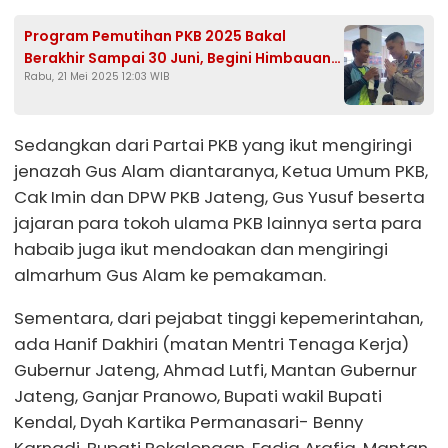
Program Pemutihan PKB 2025 Bakal
Berakhir Sampai 30 Juni, Begini Himbauan
Rabu, 21 Mei 2025 12:03 WIB
Satlantas Polres Kendal
Sedangkan dari Partai PKB yang ikut mengiringi
jenazah Gus Alam diantaranya, Ketua Umum PKB,
Cak Imin dan DPW PKB Jateng, Gus Yusuf beserta
jajaran para tokoh ulama PKB lainnya serta para
habaib juga ikut mendoakan dan mengiringi
almarhum Gus Alam ke pemakaman.
Sementara, dari pejabat tinggi kepemerintahan,
ada Hanif Dakhiri (matan Mentri Tenaga Kerja)
Gubernur Jateng, Ahmad Lutfi, Mantan Gubernur
Jateng, Ganjar Pranowo, Bupati wakil Bupati
Kendal, Dyah Kartika Permanasari- Benny
Karnadi, Bupati Pekalongan, Fadia Arafiq, Mantan