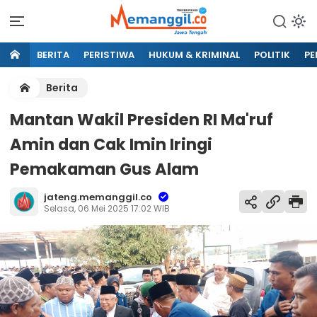
BERITA
PERISTIWA
HUKUM & KRIMINAL
POLITIK
PE
Berita
Mantan Wakil Presiden RI Ma'ruf
Amin dan Cak Imin Iringi
Pemakaman Gus Alam
jateng.memanggil.co
Selasa, 06 Mei 2025 17:02 WIB