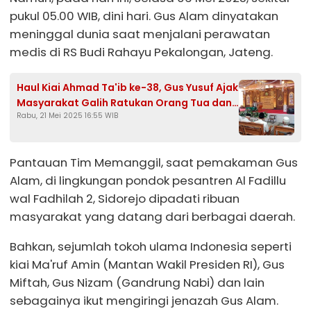
pukul 05.00 WIB, dini hari. Gus Alam dinyatakan
meninggal dunia saat menjalani perawatan
medis di RS Budi Rahayu Pekalongan, Jateng.
Haul Kiai Ahmad Ta'ib ke-38, Gus Yusuf Ajak
Masyarakat Galih Ratukan Orang Tua dan
Rabu, 21 Mei 2025 16:55 WIB
Perbanyak Sedekah
Pantauan Tim Memanggil, saat pemakaman Gus
Alam, di lingkungan pondok pesantren Al Fadillu
wal Fadhilah 2, Sidorejo dipadati ribuan
masyarakat yang datang dari berbagai daerah.
Bahkan, sejumlah tokoh ulama Indonesia seperti
kiai Ma'ruf Amin (Mantan Wakil Presiden RI), Gus
Miftah, Gus Nizam (Gandrung Nabi) dan lain
sebagainya ikut mengiringi jenazah Gus Alam.