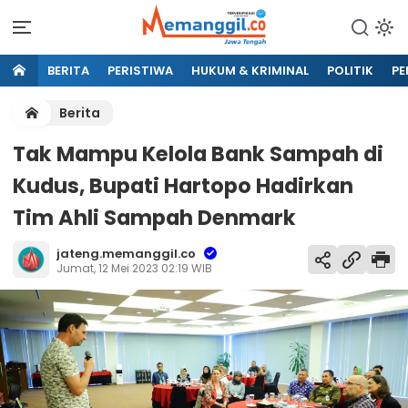
BERITA
PERISTIWA
HUKUM & KRIMINAL
POLITIK
PE
Berita
Tak Mampu Kelola Bank Sampah di
Kudus, Bupati Hartopo Hadirkan
Tim Ahli Sampah Denmark
jateng.memanggil.co
Jumat, 12 Mei 2023 02:19 WIB