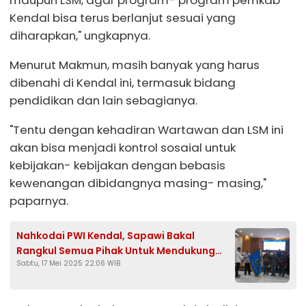
maupun LSM, agar program- program pemkab
Kendal bisa terus berlanjut sesuai yang
diharapkan," ungkapnya.
Menurut Makmun, masih banyak yang harus
dibenahi di Kendal ini, termasuk bidang
pendidikan dan lain sebagianya.
"Tentu dengan kehadiran Wartawan dan LSM ini
akan bisa menjadi kontrol sosaial untuk
kebijakan- kebijakan dengan bebasis
kewenangan dibidangnya masing- masing,"
paparnya.
Nahkodai PWI Kendal, Sapawi Bakal
Rangkul Semua Pihak Untuk Mendukung
Sabtu, 17 Mei 2025 22:06 WIB
Program Pemerintah