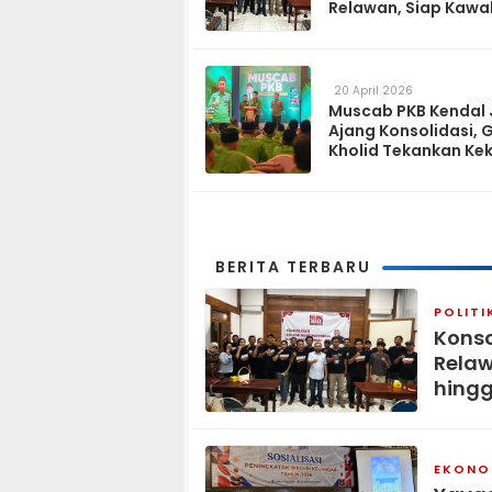
Relawan, Siap Kawa
Program Pemerinta
hingga Tingkat Des
20 April 2026
Muscab PKB Kendal 
Ajang Konsolidasi, 
Kholid Tekankan Ke
Tiga Matra
BERITA TERBARU
POLITI
Konso
Relaw
hingg
EKONOM