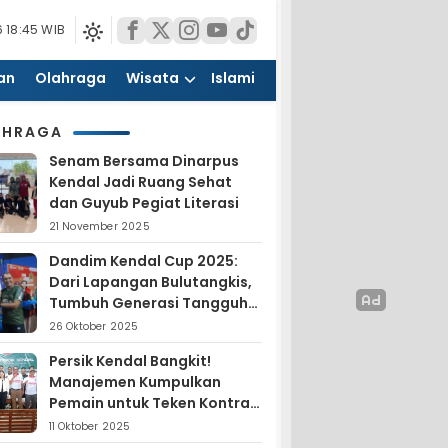
 18:45 WIB
an
Olahraga
Wisata
Islami
AHRAGA
Senam Bersama Dinarpus
Kendal Jadi Ruang Sehat
dan Guyub Pegiat Literasi
21 November 2025
Dandim Kendal Cup 2025:
Dari Lapangan Bulutangkis,
Tumbuh Generasi Tangguh
dan Nasionalis
26 Oktober 2025
Persik Kendal Bangkit!
Manajemen Kumpulkan
Pemain untuk Teken Kontrak
Jelang Liga 4
11 Oktober 2025