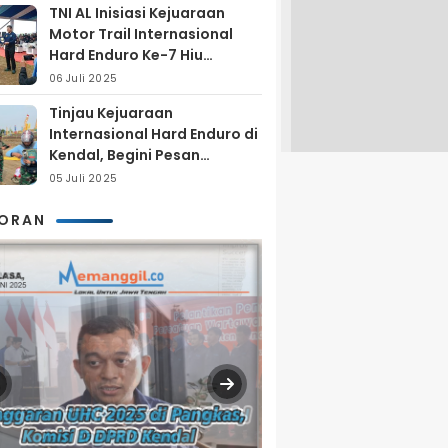
TNI AL Inisiasi Kejuaraan
Motor Trail Internasional
Hard Enduro Ke-7 Hiu
Selatan
06 Juli 2025
Tinjau Kejuaraan
Internasional Hard Enduro di
Kendal, Begini Pesan
Laksamana Pertama TNI AL
05 Juli 2025
Arya Delano
KORAN