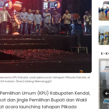
E-
 bersama KPU Kendal, saat peluncuran tahapan Pilkada Kendal, di
024 malam. (Roni/Jateng Memanggil)
 Pemilihan Umum (KPU) Kabupaten Kendal,
t dan jingle Pemilihan Bupati dan Wakil
at acara launching tahapan Pilkada