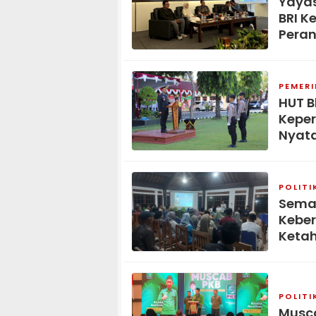
Yaya
BRI K
Peran
PEMER
HUT B
Keper
Nyat
POLITI
Seman
Kebe
Keta
POLITI
Musca