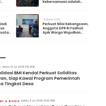
l
Kebersamaan adalah
h
Kunci Memperkuat
a
Ketahanan Nasional
11 Maret 2026
Jadi
Perkuat Nilai Kebangsaan,
Gus
Anggota DPR RI Fadholi
kuatan
Ajak Warga Wujudkan
Desa Damai dan
Sejahtera
Senin, 13 Jul 2026 11:51 WIB
K
lidasi BMI Kendal Perkuat Soliditas
an, Siap Kawal Program Pemerintah
a Tingkat Desa
Sabtu, 11 Jul 2026 21:53 WIB
I & BISNIS