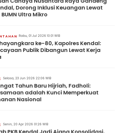
san Cahaya Nusantara Raya Gandeng
endal, Dorong Inklusi Keuangan Lewat
 BUMN Ultra Mikro
Rabu, 01 Jul 2026 10:01 WIB
INTAHAN
hayangkara ke-80, Kapolres Kendal:
cayaan Publik Dibangun Lewat Kerja
a
Selasa, 23 Jun 2026 22:06 WIB
K
gat Tahun Baru Hijriah, Fadholi:
rsamaan adalah Kunci Memperkuat
hanan Nasional
Senin, 20 Apr 2026 01:26 WIB
K
b PKB Kendal Jadi Ajang Konsolidasi,