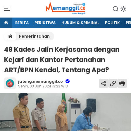
BERITA
PERISTIWA
HUKUM & KRIMINAL
POLITIK
PE
Pemerintahan
48 Kades Jalin Kerjasama dengan
Kejari dan Kantor Pertanahan
ART/BPN Kendal, Tentang Apa?
jateng.memanggil.co
Senin, 03 Jun 2024 13:23 WIB