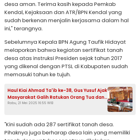
desa aman. Terima kasih kepada Pemkab
Kendal, Kejaksaan dan ATR/BPN Kendal yang
sudah berkenan menjalin kerjasama dalam hal
ini," terangnya.
Sebelumnya Kepala BPN Agung Taufik Hidayat
melaporkan bahwa kegiatan sertifikat tanah
desa atas instruksi Presiden sejak tahun 2017
yang dikenal dengan PTSL di Kabupaten sudah
memasuki tahun ke tujuh.
Haul Kiai Ahmad Ta'ib ke-38, Gus Yusuf Ajak
Masyarakat Galih Ratukan Orang Tua dan
Rabu, 21 Mei 2025 16:55 WIB
Perbanyak Sedekah
"Kini sudah ada 287 sertifikat tanah desa.
Pihaknya juga berharap desa lain yang memiliki