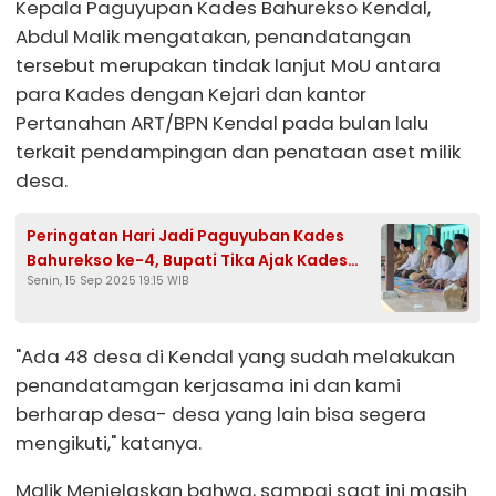
Kepala Paguyupan Kades Bahurekso Kendal,
Abdul Malik mengatakan, penandatangan
tersebut merupakan tindak lanjut MoU antara
para Kades dengan Kejari dan kantor
Pertanahan ART/BPN Kendal pada bulan lalu
terkait pendampingan dan penataan aset milik
desa.
Peringatan Hari Jadi Paguyuban Kades
Bahurekso ke-4, Bupati Tika Ajak Kades
Senin, 15 Sep 2025 19:15 WIB
Lanjutkan Perjuangan Para Pendahulu
"Ada 48 desa di Kendal yang sudah melakukan
penandatamgan kerjasama ini dan kami
berharap desa- desa yang lain bisa segera
mengikuti," katanya.
Malik Menjelaskan bahwa, sampai saat ini masih