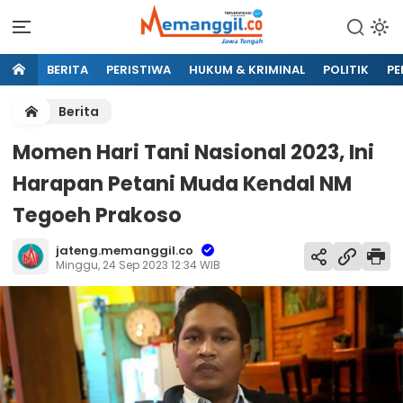
BERITA
PERISTIWA
HUKUM & KRIMINAL
POLITIK
PE
Berita
Momen Hari Tani Nasional 2023, Ini
Harapan Petani Muda Kendal NM
Tegoeh Prakoso
jateng.memanggil.co
Minggu, 24 Sep 2023 12:34 WIB