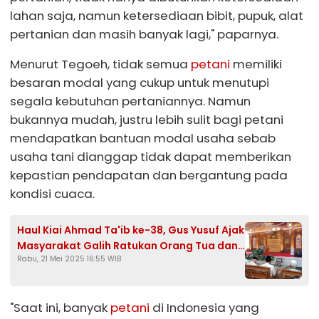
lahan saja, namun ketersediaan bibit, pupuk, alat
pertanian dan masih banyak lagi," paparnya.
Menurut Tegoeh, tidak semua
petani
memiliki
besaran modal yang cukup untuk menutupi
segala kebutuhan pertaniannya. Namun
bukannya mudah, justru lebih sulit bagi petani
mendapatkan bantuan modal usaha sebab
usaha tani dianggap tidak dapat memberikan
kepastian pendapatan dan bergantung pada
kondisi cuaca.
Haul Kiai Ahmad Ta'ib ke-38, Gus Yusuf Ajak
Masyarakat Galih Ratukan Orang Tua dan
Rabu, 21 Mei 2025 16:55 WIB
Perbanyak Sedekah
"Saat ini, banyak
petani
di Indonesia yang